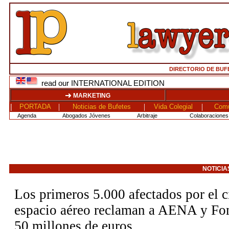
DIRECTORIO DE BUF
read our INTERNATIONAL EDITION
MARKETING
|
|
|
|
PORTADA
Noticias de Bufetes
Vida Colegial
Comu
Agenda
Abogados Jóvenes
Arbitraje
Colaboraciones 
NOTICIAS
Los primeros 5.000 afectados por el c
espacio aéreo reclaman a AENA y Fo
50 millones de euros