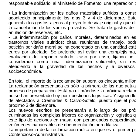
responsable solidario, al Ministerio de Fomento, una reparación 
• La indemnización por los daños materiales sufridos a cons
acontecido principalmente los días 3 y 4 de diciembre. Est
general a los gastos ajenos al proyecto de viaje original y que 
la cancelación de los vuelos previstos. Se trata de gastos de
anulación de reservas, etc.
• La indemnización por daños morales, determinados en es
trastornos vitales sufridos: citas, reuniones de trabajo, bo
petición por daño moral se ha concretado en una cantidad está
euros por afectado. Se pretende así evitar una complejísima,
evaluación del impacto sufrido, caso por caso, fijando u
considerado como una indemnización suficiente, sin resu
atendiendo a la gravedad de los hechos y a diversos
socioeconómica.
En total, el importe de la reclamación supera los cincuenta millo
La reclamación presentada es sólo la primera de las que actu
proceso de preparación. Está ya ultimándose la próxima reclam
no se han presentado hoy por cuestiones logísticas. Y siguen l
de afectados a Cremades & Calvo-Sotelo, puesto que el plaz
próximo 3 de diciembre.
Los nuevos escritos se presentarán a lo largo de los p
culminadas las complejas labores de organización y logística q
este tipo de acciones en masa, con perjudicados desperdigado
volúmenes inabarcables de documentación acreditativa.
La importancia de la reclamación radica en que es el primer pa
Contencioso-Administrativa.