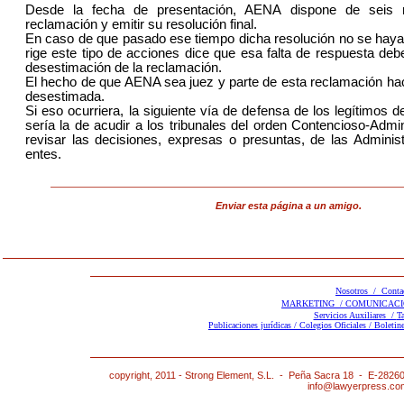
Desde la fecha de presentación, AENA dispone de seis m
reclamación y emitir su resolución final.
En caso de que pasado ese tiempo dicha resolución no se haya
rige este tipo de acciones dice que esa falta de respuesta de
desestimación de la reclamación.
El hecho de que AENA sea juez y parte de esta reclamación h
desestimada.
Si eso ocurriera, la siguiente vía de defensa de los legítimos 
sería la de acudir a los tribunales del orden Contencioso-Admi
revisar las decisiones, expresas o presuntas, de las Adminis
entes.
Enviar esta página a un amigo.
Nosotros /
Conta
MARKETING /
COMUNICACI
Servicios Auxiliares /
T
Publicaciones jurídicas /
Colegios Oficiales /
Boletine
copyright, 2011 - Strong Element, S.L. - Peña Sacra 18 - E-2826
info@lawyerpress.c