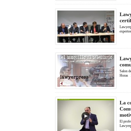
Lawye
cert
Lawyerp
expertos
Lawy
comu
Salon d
Horas L
La c
Comu
moti
El profe
Lawyerp