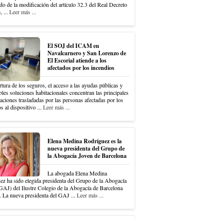
do de la modificación del artículo 32.3 del Real Decreto
 ...
Leer más ...
El SOJ del ICAM en
Navalcarnero y San Lorenzo de
El Escorial atiende a los
afectados por los incendios
tura de los seguros, el acceso a las ayudas públicas y
bles soluciones habitacionales concentran las principales
ciones trasladadas por las personas afectadas por los
s al dispositivo ...
Leer más ...
Elena Medina Rodríguez es la
nueva presidenta del Grupo de
la Abogacía Joven de Barcelona
La abogada Elena Medina
ez ha sido elegida presidenta del Grupo de la Abogacía
GAJ) del Ilustre Colegio de la Abogacía de Barcelona
 La nueva presidenta del GAJ ...
Leer más ...