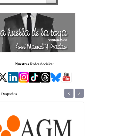
Nuestras Redes Sociales:
‹
›
de Despachos