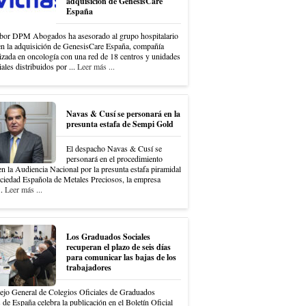
adquisición de GenesisCare
España
bor DPM Abogados ha asesorado al grupo hospitalario
en la adquisición de GenesisCare España, compañía
izada en oncología con una red de 18 centros y unidades
iales distribuidos por ...
Leer más ...
Navas & Cusí se personará en la
presunta estafa de Sempi Gold
El despacho Navas & Cusí se
personará en el procedimiento
en la Audiencia Nacional por la presunta estafa piramidal
ociedad Española de Metales Preciosos, la empresa
..
Leer más ...
Los Graduados Sociales
recuperan el plazo de seis días
para comunicar las bajas de los
trabajadores
ejo General de Colegios Oficiales de Graduados
 de España celebra la publicación en el Boletín Oficial