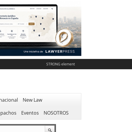
STRONG element
nacional
New Law
spachos
Eventos
NOSOTROS