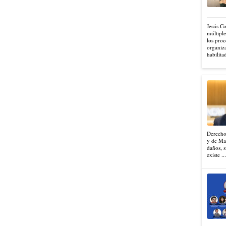
Jesús C
múltiple
los proc
organiza
habilita
Derecho
y de Mad
daños, s
existe ..