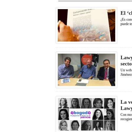
El ‘c
¿Es cons
puede te
Lawy
secto
Un webin
Jiménez,
La v
Lawy
Con mot
recogien