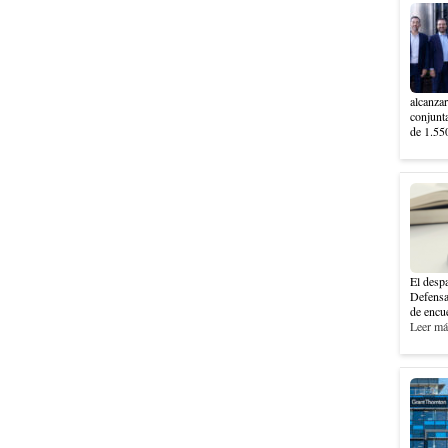
alcanzar
conjunt
de 1.550
El despa
Defensa
de encue
Leer más