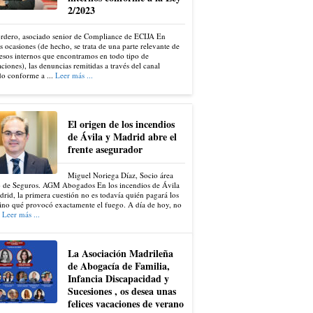
2/2023
ordero, asociado senior de Compliance de ECIJA En
s ocasiones (de hecho, se trata de una parte relevante de
esos internos que encontramos en todo tipo de
ciones), las denuncias remitidas a través del canal
do conforme a ...
Leer más ...
El origen de los incendios
de Ávila y Madrid abre el
frente asegurador
Miguel Noriega Díaz, Socio área
 de Seguros. AGM Abogados En los incendios de Ávila
rid, la primera cuestión no es todavía quién pagará los
ino qué provocó exactamente el fuego. A día de hoy, no
.
Leer más ...
La Asociación Madrileña
de Abogacía de Familia,
Infancia Discapacidad y
Sucesiones , os desea unas
felices vacaciones de verano