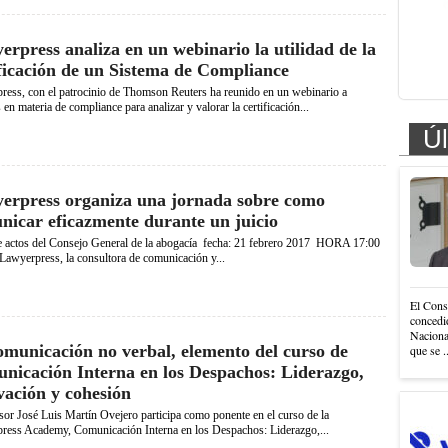
rpress analiza en un webinario la utilidad de la
ificación de un Sistema de Compliance
ress, con el patrocinio de Thomson Reuters ha reunido en un webinario a
 en materia de compliance para analizar y valorar la certificación...
Úl
erpress organiza una jornada sobre como
nicar eficazmente durante un juicio
e actos del Consejo General de la abogacía fecha: 21 febrero 2017 HORA 17:00
awyerpress, la consultora de comunicación y...
El Cons
concedi
Nacional
omunicación no verbal, elemento del curso de
que se .
nicación Interna en los Despachos: Liderazgo,
vación y cohesión
sor José Luis Martín Ovejero participa como ponente en el curso de la
ress Academy, Comunicación Interna en los Despachos: Liderazgo,...