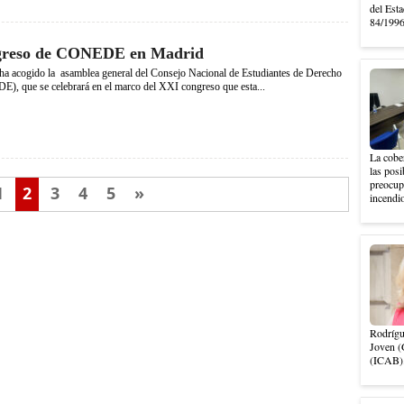
del Esta
84/1996,
reso de CONEDE en Madrid
ha acogido la asamblea general del Consejo Nacional de Estudiantes de Derecho
), que se celebrará en el marco del XXI congreso que esta...
La cober
las posi
preocupa
1
2
3
4
5
»
incendio
Rodrígu
Joven (
(ICAB).