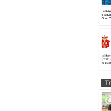
La mayo
a la qui
Grant T
la Marc
(CGPJ) 
de mante
Tr