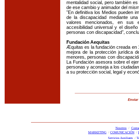
mentalidad social, pero también es 
de ese cambio y animador del mism
"En definitiva los Medios pueden i
de la discapacidad mediante una
valores mencionados, en sus 
accesibilidad universal y el diseñ
personas con discapacidad", concl
Fundación Aequitas
Æquitas es la fundación creada en 
mejora de la protección jurídica d
menores, personas con discapacida
La Fundación asesora sobre el ejerc
personas y aconseja a los ciudadan
a su protección social, legal y ec
Enviar
Nosotros
/
Conta
MARKETING
/
COMUNICACIÓN
/
Servicios Auxiliares
/
T