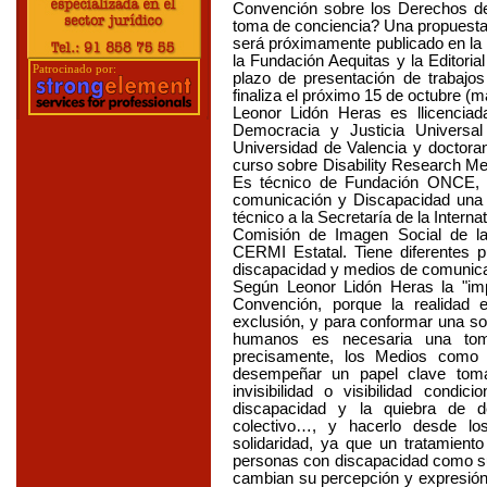
Convención sobre los Derechos d
toma de conciencia? Una propuesta
será próximamente publicado en la 
la Fundación Aequitas y la Editoria
Patrocinado por:
plazo de presentación de trabajo
finaliza el próximo 15 de octubre (
Leonor Lidón Heras es llicenci
Democracia y Justicia Universa
Universidad de Valencia y doctoran
curso sobre Disability Research Me
Es técnico de Fundación ONCE, e
comunicación y Discapacidad una
técnico a la Secretaría de la Interna
Comisión de Imagen Social de l
CERMI Estatal. Tiene diferentes 
discapacidad y medios de comunica
Según Leonor Lidón Heras la "imp
Convención, porque la realidad
exclusión, y para conformar una so
humanos es necesaria una tom
precisamente, los Medios como 
desempeñar un papel clave toma
invisibilidad o visibilidad condi
discapacidad y la quiebra de 
colectivo…, y hacerlo desde los
solidaridad, ya que un tratamient
personas con discapacidad como su
cambian su percepción y expresión 