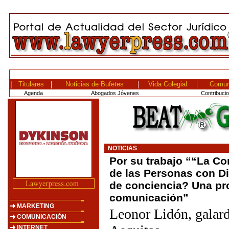
|
|
|
|
Titulares
Noticias de Bufetes
Vida Colegial
Comun
Agenda
Abogados Jóvenes
Contribuci
NOTICIAS
Por su trabajo ““La C
de las Personas con D
de conciencia? Una pr
comunicación”
MARKETING
Leonor Lidón, galar
COMUNICACIÓN
INTERNET