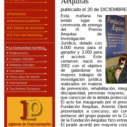
Aequitas
publicado el 20 de DICIEMBRE 
Formación
Esta mañana ha
tenido lugar la
Servicios Auxiliares
ceremonia de entrega
El Tablón de Anuncios
del IX Premio
Aequitas de
El Foro del Marketing
Investigación
Jurídica, dotado con
6.000 euros para el
ganador y 3.000 para
Publicaciones
el accésit. Este
Colegios Oficiales
certamen nació en
Boletines Oficiales
2002 con el objetivo
de galardonar los
Facultades
mejores trabajos de
Otros sitios de interés
investigación jurídica
Internacional
realizados en materia
de prevención, rehabilitación, in
Top Bufetes Europeos
discapacidad, personas mayores, i
que carezcan de la debida protecci
El acto fue inaugurado por el pres
Fundación Aequitas, Antonio Ojed
presentados a concurso, así com
portavoz del grupo popular en la 
de la Fundación Aequitas hizo entre
El jurado acordó por mayoría conc