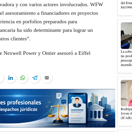
del Esta
vadora y con varios actores involucrados. WFW
84/1996,
 el asesoramiento a financiadores en proyectos
riencia en porfolios preparados para
ancaria ha sido determinante para lograr un
tros clientes”.
La cober
 Nexwell Power y Ontier asesoró a Eiffel
las posi
preocupa
incendio
ter
Facebook
LinkedIn
WhatsApp
Telegram
Email
Rodrígu
Joven (
(ICAB).