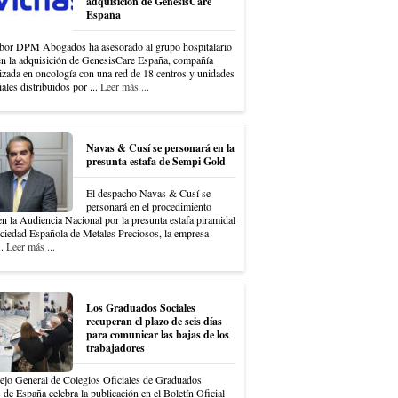
adquisición de GenesisCare
España
bor DPM Abogados ha asesorado al grupo hospitalario
en la adquisición de GenesisCare España, compañía
izada en oncología con una red de 18 centros y unidades
iales distribuidos por ...
Leer más ...
Navas & Cusí se personará en la
presunta estafa de Sempi Gold
El despacho Navas & Cusí se
personará en el procedimiento
en la Audiencia Nacional por la presunta estafa piramidal
ociedad Española de Metales Preciosos, la empresa
..
Leer más ...
Los Graduados Sociales
recuperan el plazo de seis días
para comunicar las bajas de los
trabajadores
ejo General de Colegios Oficiales de Graduados
 de España celebra la publicación en el Boletín Oficial