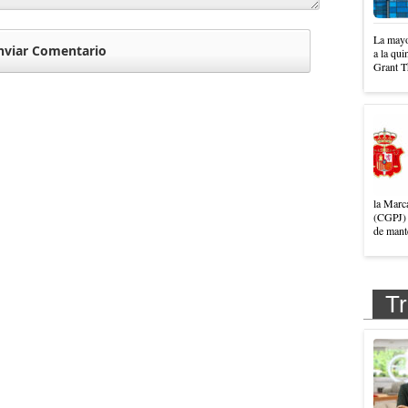
La mayo
a la qui
Grant T
la Marc
(CGPJ) 
de mante
Tr