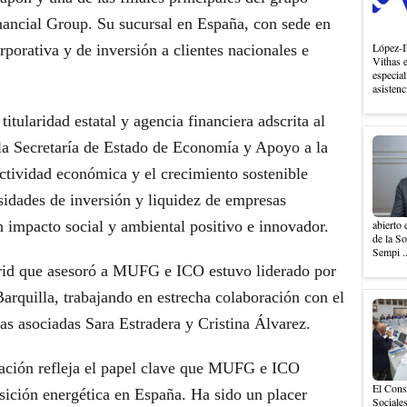
nancial Group. Su sucursal en España, con sede en
López-I
rporativa y de inversión a clientes nacionales e
Vithas 
especial
asistenc
itularidad estatal y agencia financiera adscrita al
la Secretaría de Estado de Economía y Apoyo a la
ctividad económica y el crecimiento sostenible
sidades de inversión y liquidez de empresas
 impacto social y ambiental positivo e innovador.
abierto 
de la S
Sempi .
d que asesoró a MUFG e ICO estuvo liderado por
Barquilla, trabajando en estrecha colaboración con el
as asociadas Sara Estradera y Cristina Álvarez.
iación refleja el papel clave que MUFG e ICO
El Cons
sición energética en España. Ha sido un placer
Sociales