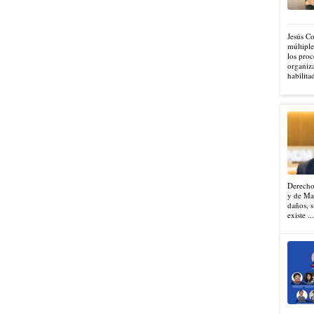
Jesús C
múltiple
los proc
organiza
habilita
Derecho
y de Mad
daños, s
existe ..