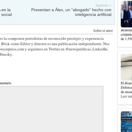
Siguiente >
 en la
Presentan a Álex, un “abogado” hecho con
 social
inteligencia artificial
alcanzar
Sobre el autor
conjunt
s la componen periodistas de reconocido prestigio y experiencia
de 1.550
. Böck como Editor y director es una publicación independiente. Nos
wyerpress.com y seguirnos en Twitter en @newsjuridicas, LinkedIn,
Bluesky.
entario
El despa
Defensa
de encue
Leer más