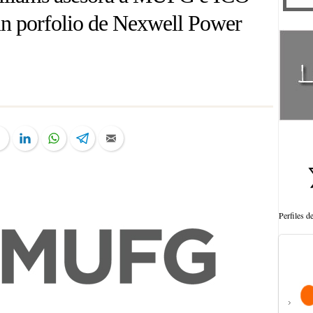
 un porfolio de Nexwell Power
ter
Facebook
LinkedIn
WhatsApp
Telegram
Email
Perfiles 