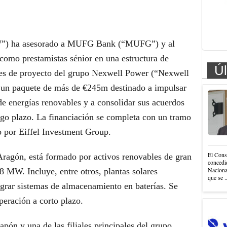
W”) ha asesorado a MUFG Bank (“MUFG”) y al
 como prestamistas sénior en una estructura de
Úl
des de proyecto del grupo Nexwell Power (“Nexwell
n un paquete de más de €245m destinado a impulsar
 de energías renovables y a consolidar sus acuerdos
rgo plazo. La financiación se completa con un tramo
o por Eiffel Investment Group.
El Cons
Aragón, está formado por activos renovables de gran
concedi
Nacional
8 MW. Incluye, entre otros, plantas solares
que se .
egrar sistemas de almacenamiento en baterías. Se
peración a corto plazo.
n y una de las filiales principales del grupo