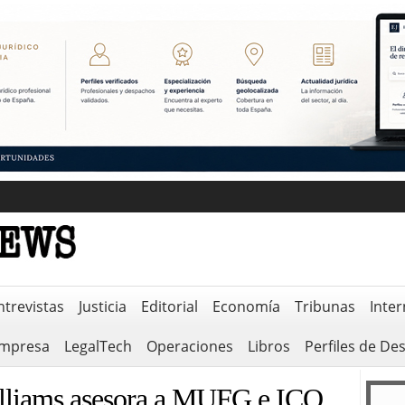
ntrevistas
Justicia
Editorial
Economía
Tribunas
Inter
empresa
LegalTech
Operaciones
Libros
Perfiles de De
lliams asesora a MUFG e ICO