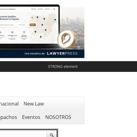
STRONG element
nacional
New Law
spachos
Eventos
NOSOTROS