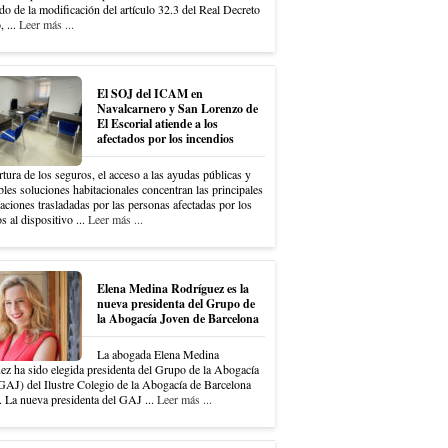
do de la modificación del artículo 32.3 del Real Decreto
 ...
Leer más ...
El SOJ del ICAM en
Navalcarnero y San Lorenzo de
El Escorial atiende a los
afectados por los incendios
tura de los seguros, el acceso a las ayudas públicas y
bles soluciones habitacionales concentran las principales
ciones trasladadas por las personas afectadas por los
s al dispositivo ...
Leer más ...
Elena Medina Rodríguez es la
nueva presidenta del Grupo de
la Abogacía Joven de Barcelona
La abogada Elena Medina
ez ha sido elegida presidenta del Grupo de la Abogacía
GAJ) del Ilustre Colegio de la Abogacía de Barcelona
 La nueva presidenta del GAJ ...
Leer más ...