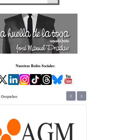
Nuestras Redes Sociales:
‹
›
de Despachos