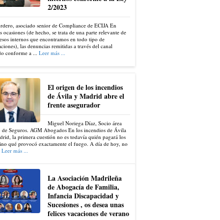
2/2023
ordero, asociado senior de Compliance de ECIJA En
s ocasiones (de hecho, se trata de una parte relevante de
esos internos que encontramos en todo tipo de
ciones), las denuncias remitidas a través del canal
do conforme a ...
Leer más ...
El origen de los incendios
de Ávila y Madrid abre el
frente asegurador
Miguel Noriega Díaz, Socio área
 de Seguros. AGM Abogados En los incendios de Ávila
rid, la primera cuestión no es todavía quién pagará los
ino qué provocó exactamente el fuego. A día de hoy, no
.
Leer más ...
La Asociación Madrileña
de Abogacía de Familia,
Infancia Discapacidad y
Sucesiones , os desea unas
felices vacaciones de verano