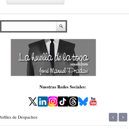
Nuestras Redes Sociales:
‹
›
Perfiles de Despachos