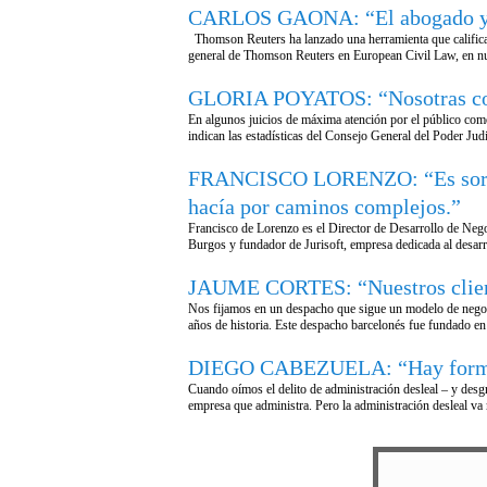
CARLOS GAONA: “El abogado ya no
Thomson Reuters ha lanzado una herramienta que califica d
general de Thomson Reuters en European Civil Law, en nu
GLORIA POYATOS: “Nosotras compe
En algunos juicios de máxima atención por el público como
indican las estadísticas del Consejo General del Poder Jud
FRANCISCO LORENZO: “Es sorpren
hacía por caminos complejos.”
Francisco de Lorenzo es el Director de Desarrollo de Neg
Burgos y fundador de Jurisoft, empresa dedicada al desarr
JAUME CORTES: “Nuestros clientes
Nos fijamos en un despacho que sigue un modelo de negoci
años de historia. Este despacho barcelonés fue fundado e
DIEGO CABEZUELA: “Hay formas su
Cuando oímos el delito de administración desleal – y desg
empresa que administra. Pero la administración desleal va