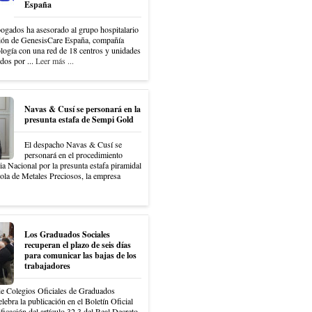
España
ados ha asesorado al grupo hospitalario
ción de GenesisCare España, compañía
ología con una red de 18 centros y unidades
idos por ...
Leer más ...
Navas & Cusí se personará en la
presunta estafa de Sempi Gold
El despacho Navas & Cusí se
personará en el procedimiento
ia Nacional por la presunta estafa piramidal
ola de Metales Preciosos, la empresa
Los Graduados Sociales
recuperan el plazo de seis días
para comunicar las bajas de los
trabajadores
e Colegios Oficiales de Graduados
lebra la publicación en el Boletín Oficial
ficación del artículo 32.3 del Real Decreto