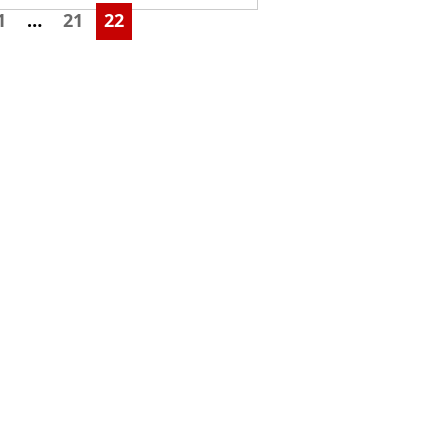
1
…
21
22