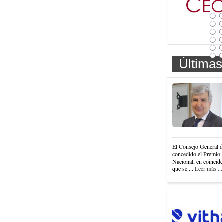
Últimas
El Consejo General 
concedido el Premio 
Nacional, en coincide
que se ...
Leer más ...