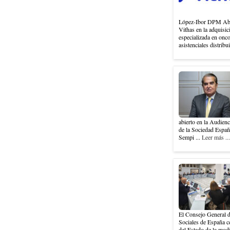
López-Ibor DPM Abog
Vithas en la adquisi
especializada en onc
asistenciales distribu
abierto en la Audienc
de la Sociedad Españ
Sempi ...
Leer más ...
El Consejo General d
Sociales de España ce
del Estado de la modi