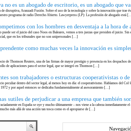
 es un abogado de escritorio, es un abogado que va 
e disruptiva, Aranzadi Fusión. Sobre el uso de la tecnología y sobre la innovación que trae é
estro programa de radio Derecho Abierto. Lawyerpress (LP): La profesión de abogado está [
timos con los hombres en desventaja a la hora de ac
 puede ser el juicio del caso Noos en Baleares, vemos a tres juezas que presiden el juicio. Si
icial, que en los tribunales que no son unipersonales […]
dente como muchas veces la innovación es simplemen
ocio de Thomson Reuters, una de las firmas de mayor prestigio y presencia en los despachos 
ollo de aplicaciones para el sector legal, que se integró en Thomson […]
 son trabajadores o estructuras cooperativistas o de
o peculiar dentro del sector legal, al menos hoy en día: el cooperativismo. Hablamos del Col·
n 1972 y por aquel entonces se dedicaba fundamentalmente al asesoramiento […]
tiles de perjudicar a una empresa que también son 
raciadamente en España se oye y mucho últimamente – nos viene a la cabeza inmediatamente el 
 mucho más allá de una acción tan tosca como es el apropiarse de […]
Navegació