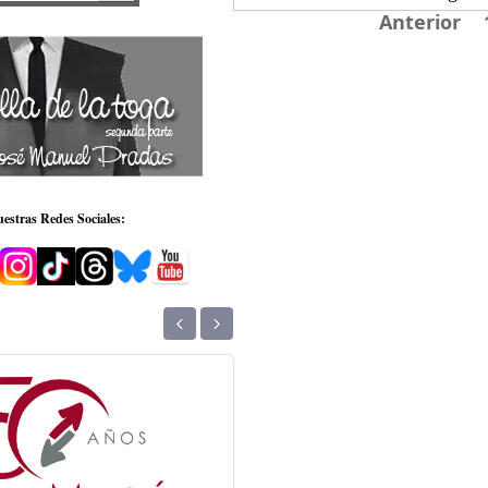
Anterior
estras Redes Sociales:
‹
›