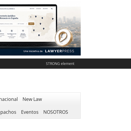
STRONG element
nacional
New Law
spachos
Eventos
NOSOTROS