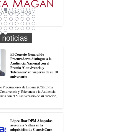
 noticias
El Consejo General de
Procuradores distingue a la
Audiencia Nacional con el
Premio ‘Convivencia y
Tolerancia’ en vísperas de su 50
aniversario
de Procuradores de España (CGPE) ha
Convivencia y Tolerancia a la Audiencia
ncia con el 50 aniversario de su creación,
López-Ibor DPM Abogados
asesora a Vithas en la
adquisición de GenesisCare