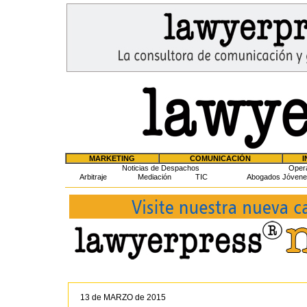
MARKETING
COMUNICACIÓN
I
Noticias de Despachos
Oper
Arbitraje
Mediación
TIC
Abogados Jóvene
13 de MARZO de 2015