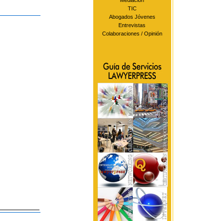
Mediación
TIC
Abogados Jóvenes
Entrevistas
Colaboraciones / Opinión