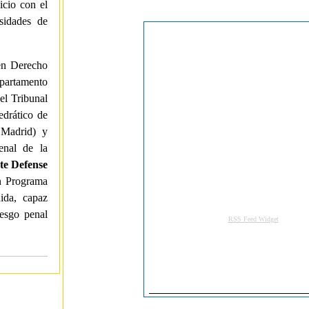
cio con el
sidades de
en Derecho
epartamento
el Tribunal
edrático de
 Madrid) y
enal de la
te Defense
un Programa
dida, capaz
iesgo penal