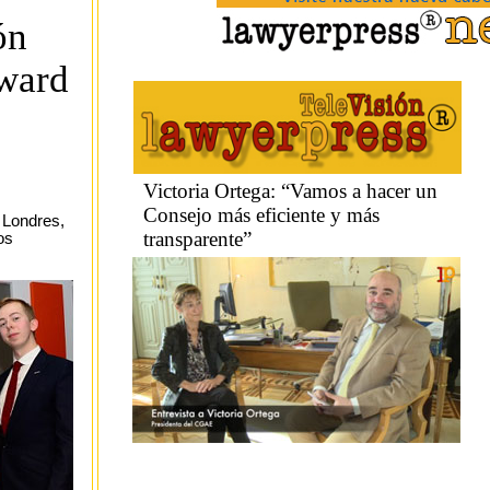
ón
Award
 Londres,
os