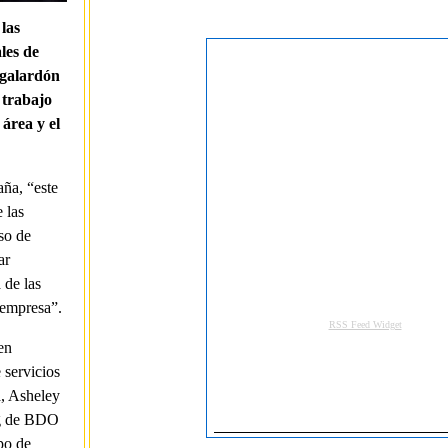
las
les de
 galardón
 trabajo
 área y el
ña, “este
 las
so de
ar
 de las
 empresa”.
en
 servicios
a, Asheley
ng de BDO
po de