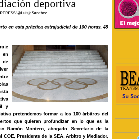
diación deportiva
YERPRESS/
@LuisjaSanchez
to en esta práctica extrajudicial de 100 horas, 48
aje
 en
e de
ver
ntre
pias
Esta
tiva
il y
iativa pretendemos formar a los 100 árbitros del
rtos que quieran profundizar en lo que es la
uan Ramón Montero, abogado. Secretario de la
l COE, Presidente de la SEA, Arbitro y Mediador,