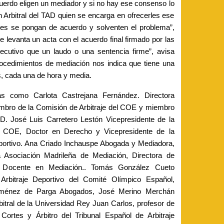
cuerdo eligen un mediador y si no hay ese consenso lo
Arbitral del TAD quien se encarga en ofrecerles ese
tes se pongan de acuerdo y solventen el problema”,
 levanta un acta con el acuerdo final firmado por las
jecutivo que un laudo o una sentencia firme”, avisa
rocedimientos de mediación nos indica que tiene una
s, cada una de hora y media.
stas como Carlota Castrejana Fernández. Directora
mbro de la Comisión de Arbitraje del COE y miembro
D. José Luis Carretero Lestón Vicepresidente de la
el COE, Doctor en Derecho y Vicepresidente de la
ortivo. Ana Criado Inchauspe Abogada y Mediadora,
 Asociación Madrileña de Mediación, Directora de
, Docente en Mediación.. Tomás González Cueto
Arbitraje Deportivo del Comité Olímpico Español,
iménez de Parga Abogados, José Merino Merchán
itral de la Universidad Rey Juan Carlos, profesor de
Cortes y Árbitro del Tribunal Español de Arbitraje