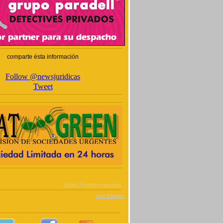
comparte ésta información
Follow @newsjuridicas
Tweet
widget @
surfing-waves.com
Feed Widgettt