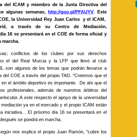
va del ICAM y miembro de la Junta Directiva del
ce algunas semanas,
http://goo.gl/PFAUYV
.
Este
o COE, la Universidad Rey Juan Carlos y el ICAM,
id, a través de su Centro de Mediación,
día 16 se presentará en el COE de forma oficial y
n marcha.
ivas; conflictos de los clubes por sus derechos
mo el del Real Murcia y la LFP que llevó al club
B, son algunos de los temas que podrán llevarse a
ta del COE a través del propio TAD. “Creemos que el
 en el ámbito deportivo es importante. De ahí que el
ros profesionales, además de nuestros árbitros del
terlocutor. A este respecto el apoyo de la universidad
e mediación ya en el mercado y el propio ICAM están
a iniciativa. . El próximo día 16 se presentará en el
 después se pondrá en marcha.
 según nos explica el propio Juan Ramón, “cubre los