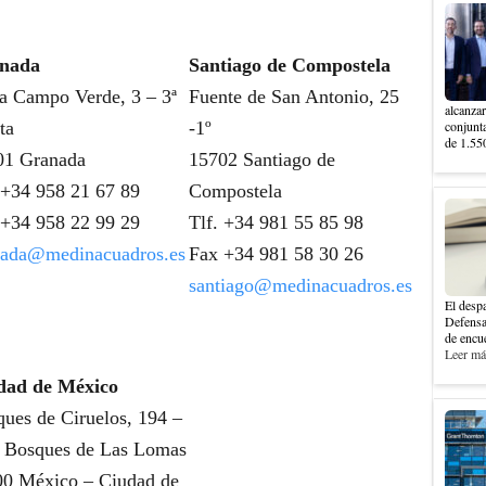
nada
Santiago de Compostela
a Campo Verde, 3 – 3ª
Fuente de San Antonio, 25
alcanzar
ta
-1º
conjunt
de 1.550
01 Granada
15702 Santiago de
 +34 958 21 67 89
Compostela
+34 958 22 99 29
Tlf. +34 981 55 85 98
nada@medinacuadros.es
Fax +34 981 58 30 26
santiago@medinacuadros.es
El despa
Defensa
de encue
Leer más
dad de México
ues de Ciruelos, 194 –
. Bosques de Las Lomas
00 México – Ciudad de