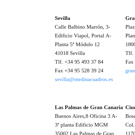
Sevilla
Gra
Calle Balbino Marrón, 3-
Plaz
Edificio Viapol, Portal A-
Plan
Planta 5ª Módulo 12
180
41018 Sevilla
Tlf.
Tlf. +34 95 493 37 84
Fax 
Fax +34 95 528 39 24
gra
sevilla@medinacuadros.es
Las Palmas de Gran Canaria
Ciu
Buenos Aires,8 Oficina 3 A-
Bosq
3ª planta Edificio MGM
Col
35002 Las Palmas de Gran
117