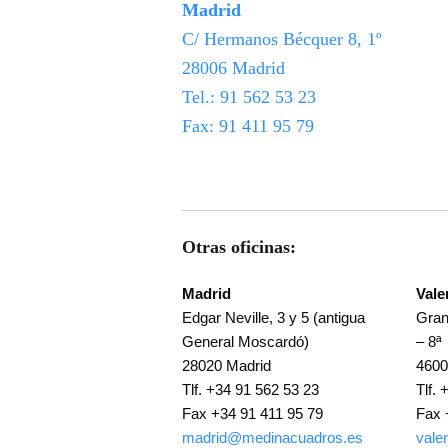
Madrid
C/ Hermanos Bécquer 8, 1º
28006 Madrid
Tel.: 91 562 53 23
Fax: 91 411 95 79
Otras oficinas:
Madrid
Vale
Edgar Neville, 3 y 5 (antigua
Gran
General Moscardó)
– 8ª
28020 Madrid
4600
Tlf. +34 91 562 53 23
Tlf.
Fax +34 91 411 95 79
Fax 
madrid@medinacuadros.es
vale