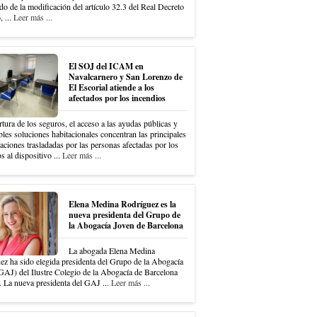
do de la modificación del artículo 32.3 del Real Decreto
 ...
Leer más ...
El SOJ del ICAM en
Navalcarnero y San Lorenzo de
El Escorial atiende a los
afectados por los incendios
tura de los seguros, el acceso a las ayudas públicas y
bles soluciones habitacionales concentran las principales
ciones trasladadas por las personas afectadas por los
s al dispositivo ...
Leer más ...
Elena Medina Rodríguez es la
nueva presidenta del Grupo de
la Abogacía Joven de Barcelona
La abogada Elena Medina
ez ha sido elegida presidenta del Grupo de la Abogacía
GAJ) del Ilustre Colegio de la Abogacía de Barcelona
 La nueva presidenta del GAJ ...
Leer más ...