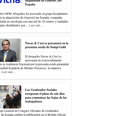
adquisición de GenesisCare
España
bor DPM Abogados ha asesorado al grupo hospitalario
en la adquisición de GenesisCare España, compañía
izada en oncología con una red de 18 centros y unidades
iales distribuidos por ...
Leer más ...
Navas & Cusí se personará en la
presunta estafa de Sempi Gold
El despacho Navas & Cusí se
personará en el procedimiento
en la Audiencia Nacional por la presunta estafa piramidal
ociedad Española de Metales Preciosos, la empresa
..
Leer más ...
Los Graduados Sociales
recuperan el plazo de seis días
para comunicar las bajas de los
trabajadores
ejo General de Colegios Oficiales de Graduados
 de España celebra la publicación en el Boletín Oficial