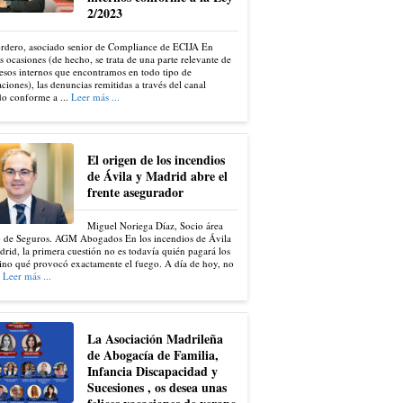
2/2023
ordero, asociado senior de Compliance de ECIJA En
s ocasiones (de hecho, se trata de una parte relevante de
esos internos que encontramos en todo tipo de
ciones), las denuncias remitidas a través del canal
do conforme a ...
Leer más ...
El origen de los incendios
de Ávila y Madrid abre el
frente asegurador
Miguel Noriega Díaz, Socio área
 de Seguros. AGM Abogados En los incendios de Ávila
rid, la primera cuestión no es todavía quién pagará los
ino qué provocó exactamente el fuego. A día de hoy, no
.
Leer más ...
La Asociación Madrileña
de Abogacía de Familia,
Infancia Discapacidad y
Sucesiones , os desea unas