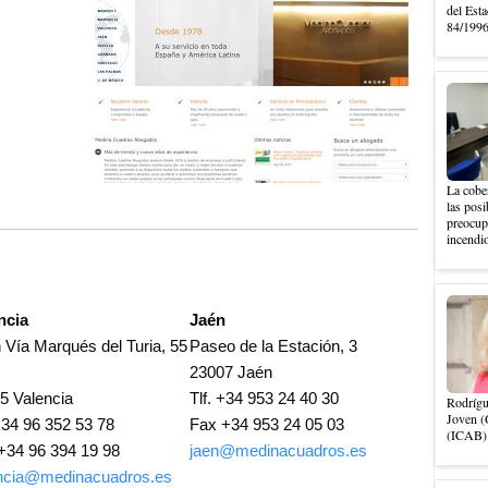
del Esta
84/1996,
La cober
las posi
preocupa
incendio
ncia
Jaén
 Vía Marqués del Turia, 55
Paseo de la Estación, 3
23007 Jaén
5 Valencia
Tlf. +34 953 24 40 30
Rodrígu
Joven (
 +34 96 352 53 78
Fax +34 953 24 05 03
(ICAB).
+34 96 394 19 98
jaen@medinacuadros.es
ncia@medinacuadros.es