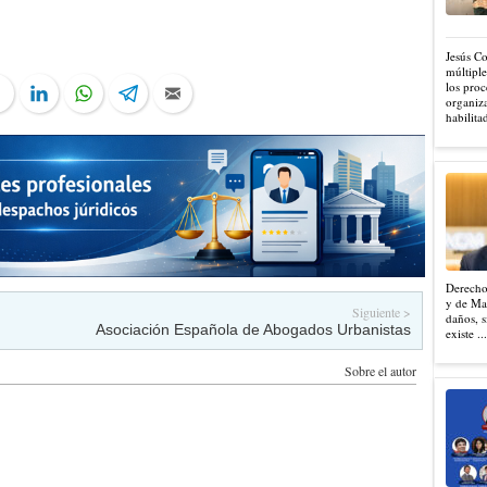
Jesús C
múltiple
los proc
ter
Facebook
LinkedIn
WhatsApp
Telegram
Email
organiza
habilita
Derecho
y de Mad
Siguiente >
daños, s
Asociación Española de Abogados Urbanistas
existe ..
Sobre el autor