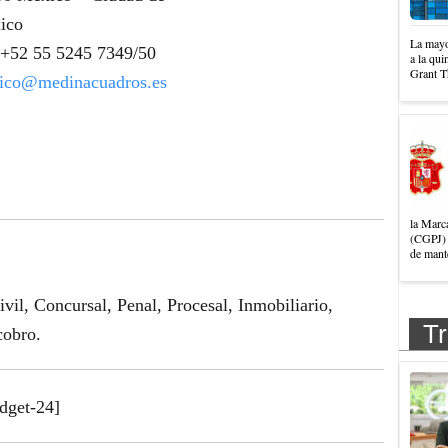
ico
La mayo
 +52 55 5245 7349/50
a la qui
Grant T
ico@medinacuadros.es
la Marc
(CGPJ) 
de mante
il, Concursal, Penal, Procesal, Inmobiliario,
Tr
cobro.
dget-24]