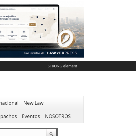
STRONG element
nacional
New Law
spachos
Eventos
NOSOTROS