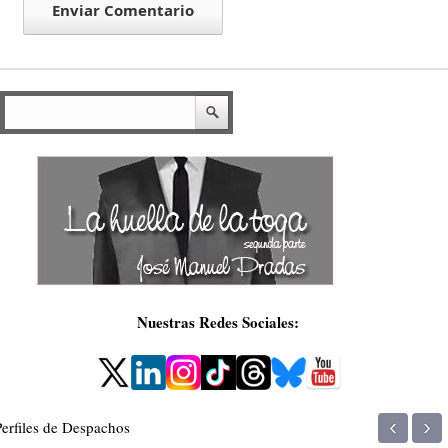
Nuestras Redes Sociales:
‹
›
Perfiles de Despachos