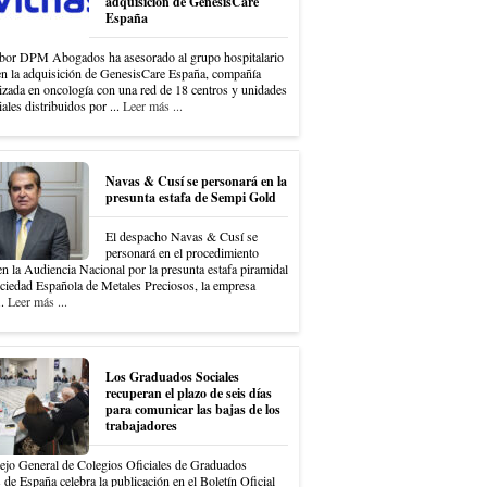
adquisición de GenesisCare
España
bor DPM Abogados ha asesorado al grupo hospitalario
en la adquisición de GenesisCare España, compañía
izada en oncología con una red de 18 centros y unidades
iales distribuidos por ...
Leer más ...
Navas & Cusí se personará en la
presunta estafa de Sempi Gold
El despacho Navas & Cusí se
personará en el procedimiento
en la Audiencia Nacional por la presunta estafa piramidal
ociedad Española de Metales Preciosos, la empresa
..
Leer más ...
Los Graduados Sociales
recuperan el plazo de seis días
para comunicar las bajas de los
trabajadores
ejo General de Colegios Oficiales de Graduados
 de España celebra la publicación en el Boletín Oficial