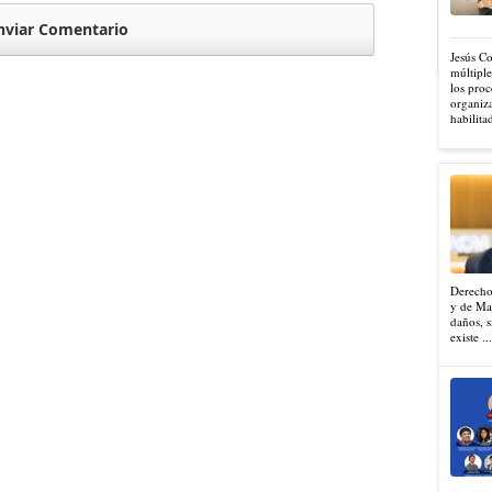
Jesús C
múltiple
los proc
organiza
habilita
Derecho
y de Mad
daños, s
existe ..