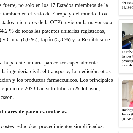
del Esta
s fuerte, no solo en los 17 Estados miembros de la
84/1996,
no también en el resto de Europa y del mundo. Los
 Estados miembros de la OEP) tuvieron la mayor cota
64,2 % de todas las patentes unitarias registradas,
 y China (6,0 %), Japón (3,8 %) y la República de
La cober
las posi
preocupa
, la patente unitaria parece ser especialmente
incendio
 la ingeniería civil, el transporte, la medición, otras
ación y los productos farmacéuticos. Los principales
esde junio de 2023 han sido Johnson & Johnson,
csson.
Rodrígu
tulares de patentes unitarias
Joven (
(ICAB).
e costes reducidos, procedimientos simplificados,