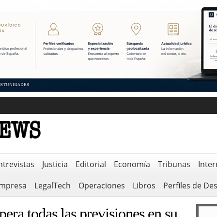
ntrevistas
Justicia
Editorial
Economía
Tribunas
Inter
empresa
LegalTech
Operaciones
Libros
Perfiles de De
pera todas las previsiones en su