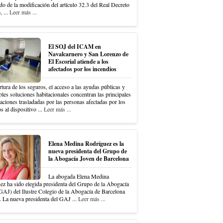
do de la modificación del artículo 32.3 del Real Decreto
 ...
Leer más ...
El SOJ del ICAM en
Navalcarnero y San Lorenzo de
El Escorial atiende a los
afectados por los incendios
tura de los seguros, el acceso a las ayudas públicas y
bles soluciones habitacionales concentran las principales
ciones trasladadas por las personas afectadas por los
s al dispositivo ...
Leer más ...
Elena Medina Rodríguez es la
nueva presidenta del Grupo de
la Abogacía Joven de Barcelona
La abogada Elena Medina
ez ha sido elegida presidenta del Grupo de la Abogacía
GAJ) del Ilustre Colegio de la Abogacía de Barcelona
 La nueva presidenta del GAJ ...
Leer más ...