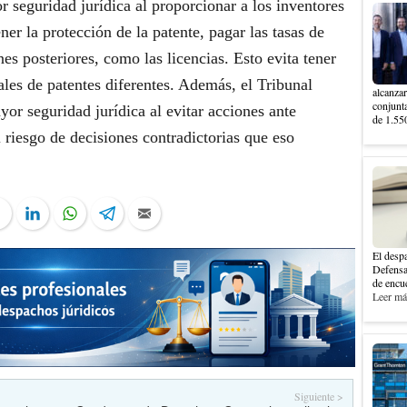
 seguridad jurídica al proporcionar a los inventores
er la protección de la patente, pagar las tasas de
nes posteriores, como las licencias. Esto evita tener
ales de patentes diferentes. Además, el Tribunal
alcanzar
conjunt
or seguridad jurídica al evitar acciones ante
de 1.550
l riesgo de decisiones contradictorias que eso
ter
Facebook
LinkedIn
WhatsApp
Telegram
Email
El despa
Defensa
de encue
Leer más
Siguiente >