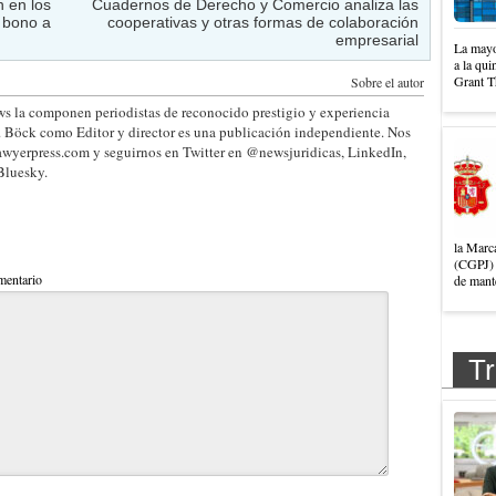
 en los
Cuadernos de Derecho y Comercio analiza las
 bono a
cooperativas y otras formas de colaboración
empresarial
La mayo
a la qui
Grant T
Sobre el autor
s la componen periodistas de reconocido prestigio y experiencia
. Böck como Editor y director es una publicación independiente. Nos
wyerpress.com y seguirnos en Twitter en @newsjuridicas, LinkedIn,
Bluesky.
la Marc
(CGPJ) 
entario
de mante
Tr