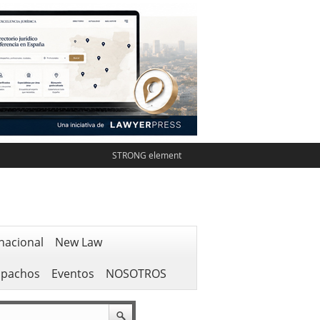
STRONG element
nacional
New Law
spachos
Eventos
NOSOTROS