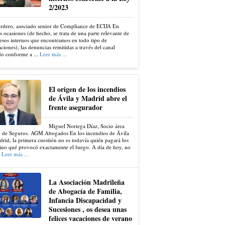
2/2023
ordero, asociado senior de Compliance de ECIJA En
s ocasiones (de hecho, se trata de una parte relevante de
esos internos que encontramos en todo tipo de
ciones), las denuncias remitidas a través del canal
do conforme a ...
Leer más ...
El origen de los incendios
de Ávila y Madrid abre el
frente asegurador
Miguel Noriega Díaz, Socio área
 de Seguros. AGM Abogados En los incendios de Ávila
rid, la primera cuestión no es todavía quién pagará los
ino qué provocó exactamente el fuego. A día de hoy, no
.
Leer más ...
La Asociación Madrileña
de Abogacía de Familia,
Infancia Discapacidad y
Sucesiones , os desea unas
felices vacaciones de verano