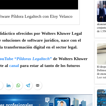
tware Píldora Legaltech con Eloy Velasco
alcanzar
conjunt
de 1.550
 didáctico ofrecidos por Wolters Kluwer Legal
soluciones de software jurídico, nace con el
a transformación digital en el sector legal.
YouTube “
Píldoras Legaltech
”
de Wolters Kluwer
te al
canal
para estar al tanto de los futuros
El despa
Defensa
de encue
Leer más
ter
Facebook
LinkedIn
WhatsApp
Telegram
Email