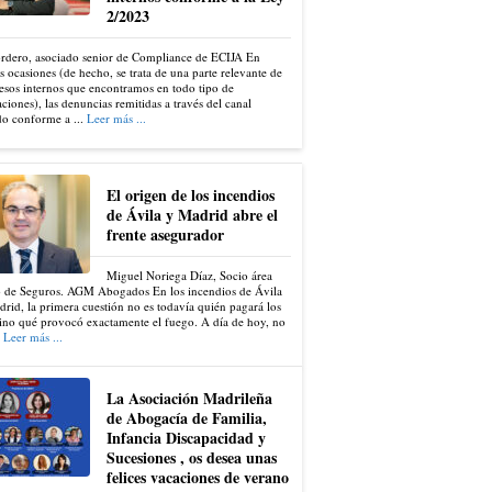
2/2023
ordero, asociado senior de Compliance de ECIJA En
s ocasiones (de hecho, se trata de una parte relevante de
esos internos que encontramos en todo tipo de
ciones), las denuncias remitidas a través del canal
do conforme a ...
Leer más ...
El origen de los incendios
de Ávila y Madrid abre el
frente asegurador
Miguel Noriega Díaz, Socio área
 de Seguros. AGM Abogados En los incendios de Ávila
rid, la primera cuestión no es todavía quién pagará los
ino qué provocó exactamente el fuego. A día de hoy, no
.
Leer más ...
La Asociación Madrileña
de Abogacía de Familia,
Infancia Discapacidad y
Sucesiones , os desea unas
felices vacaciones de verano