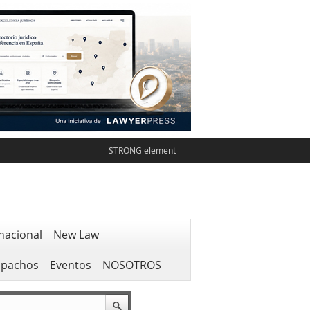
STRONG element
nacional
New Law
spachos
Eventos
NOSOTROS