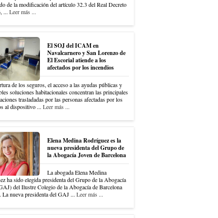
do de la modificación del artículo 32.3 del Real Decreto
 ...
Leer más ...
El SOJ del ICAM en
Navalcarnero y San Lorenzo de
El Escorial atiende a los
afectados por los incendios
tura de los seguros, el acceso a las ayudas públicas y
bles soluciones habitacionales concentran las principales
ciones trasladadas por las personas afectadas por los
s al dispositivo ...
Leer más ...
Elena Medina Rodríguez es la
nueva presidenta del Grupo de
la Abogacía Joven de Barcelona
La abogada Elena Medina
ez ha sido elegida presidenta del Grupo de la Abogacía
GAJ) del Ilustre Colegio de la Abogacía de Barcelona
 La nueva presidenta del GAJ ...
Leer más ...