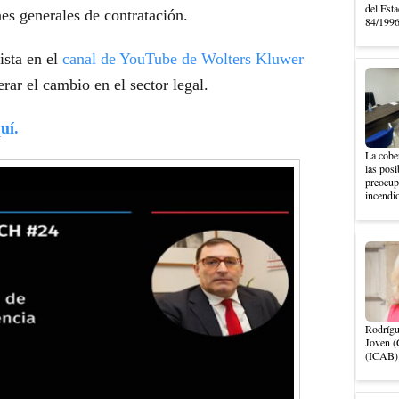
del Esta
es generales de contratación.
84/1996,
ista en el
canal de YouTube de Wolters Kluwer
ar el cambio en el sector legal.
uí.
La cober
las posi
preocupa
incendio
Rodrígu
Joven (
(ICAB).