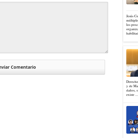
Jesús C
múltiple
los proc
organiza
habilita
Derecho
y de Mad
daños, s
existe ..