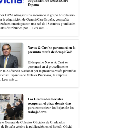
adquisición de GenesisCare
España
bor DPM Abogados ha asesorado al grupo hospitalario
en la adquisición de GenesisCare España, compañía
izada en oncología con una red de 18 centros y unidades
iales distribuidos por ...
Leer más ...
Navas & Cusí se personará en la
presunta estafa de Sempi Gold
El despacho Navas & Cusí se
personará en el procedimiento
en la Audiencia Nacional por la presunta estafa piramidal
ociedad Española de Metales Preciosos, la empresa
..
Leer más ...
Los Graduados Sociales
recuperan el plazo de seis días
para comunicar las bajas de los
trabajadores
ejo General de Colegios Oficiales de Graduados
 de España celebra la publicación en el Boletín Oficial