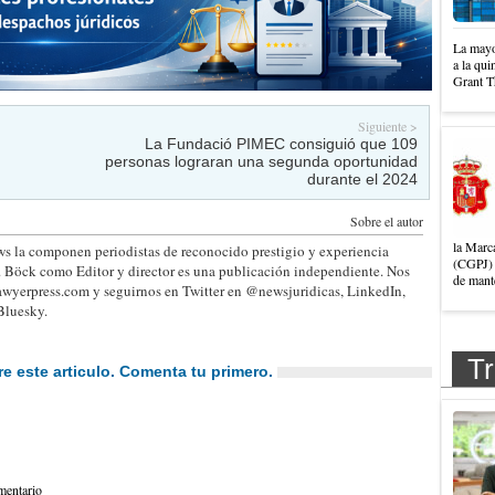
La mayo
a la qui
Grant T
Siguiente >
La Fundació PIMEC consiguió que 109
personas lograran una segunda oportunidad
durante el 2024
Sobre el autor
la Marc
s la componen periodistas de reconocido prestigio y experiencia
(CGPJ) 
. Böck como Editor y director es una publicación independiente. Nos
de mante
wyerpress.com y seguirnos en Twitter en @newsjuridicas, LinkedIn,
Bluesky.
Tr
e este articulo. Comenta tu primero.
entario