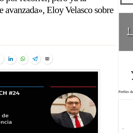
te avanzada», Eloy Velasco sobre
ter
Facebook
LinkedIn
WhatsApp
Telegram
Email
Perfiles 