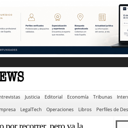
ntrevistas
Justicia
Editorial
Economía
Tribunas
Inter
empresa
LegalTech
Operaciones
Libros
Perfiles de De
por recorrer, pero ya la