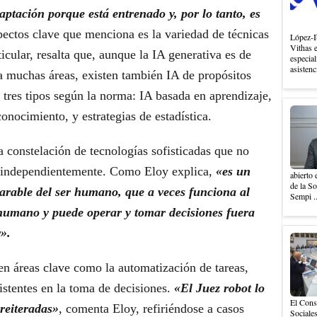
ptación porque está entrenado y, por lo tanto, es
ectos clave que menciona es la variedad de técnicas
López-I
Vithas 
ticular, resalta que, aunque la IA generativa es de
especial
asistenc
a muchas áreas, existen también IA de propósitos
n tres tipos según la norma: IA basada en aprendizaje,
onocimiento, y estrategias de estadística.
na constelación de tecnologías sofisticadas que no
r independientemente. Como Eloy explica,
«es un
abierto 
de la S
parable del ser humano, que a veces funciona al
Sempi .
 humano y puede operar y tomar decisiones fuera
».
 en áreas clave como la automatización de tareas,
sistentes en la toma de decisiones.
«El Juez robot lo
El Cons
reiteradas»
, comenta Eloy, refiriéndose a casos
Sociales