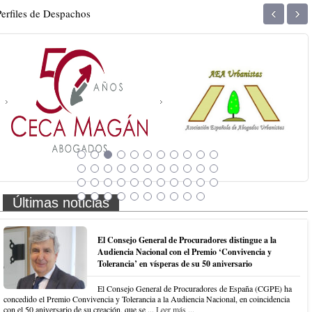
‹
›
Perfiles de Despachos
Últimas noticias
El Consejo General de Procuradores distingue a la
Audiencia Nacional con el Premio ‘Convivencia y
Tolerancia’ en vísperas de su 50 aniversario
El Consejo General de Procuradores de España (CGPE) ha
concedido el Premio Convivencia y Tolerancia a la Audiencia Nacional, en coincidencia
con el 50 aniversario de su creación, que se ...
Leer más ...