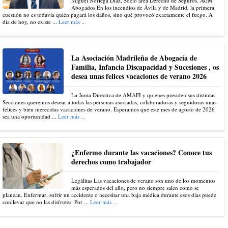
Miguel Noriega Díaz, Socio área Derecho de Seguros. AGM
Abogados En los incendios de Ávila y de Madrid, la primera
cuestión no es todavía quién pagará los daños, sino qué provocó exactamente el fuego. A
día de hoy, no existe ...
Leer más ...
La Asociación Madrileña de Abogacía de
Familia, Infancia Discapacidad y Sucesiones , os
desea unas felices vacaciones de verano 2026
La Junta Directiva de AMAFI y quienes presiden sus distintas
Secciones queremos desear a todas las personas asociadas, colaboradoras y seguidoras unas
felices y bien merecidas vacaciones de verano. Esperamos que este mes de agosto de 2026
sea una oportunidad ...
Leer más ...
¿Enfermo durante las vacaciones? Conoce tus
derechos como trabajador
Legálitas Las vacaciones de verano son uno de los momentos
más esperados del año, pero no siempre salen como se
planean. Enfermar, sufrir un accidente o necesitar una baja médica durante esos días puede
conllevar que no las disfrutes. Por ...
Leer más ...