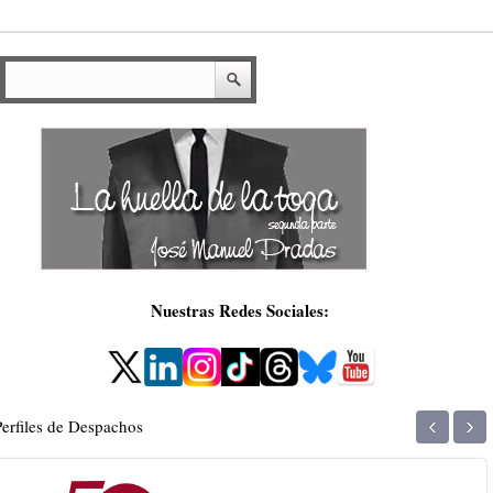
Nuestras Redes Sociales:
‹
›
Perfiles de Despachos