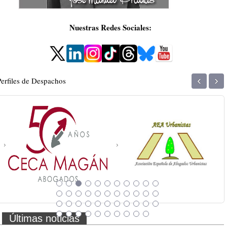
Nuestras Redes Sociales:
‹
›
Perfiles de Despachos
Últimas noticias