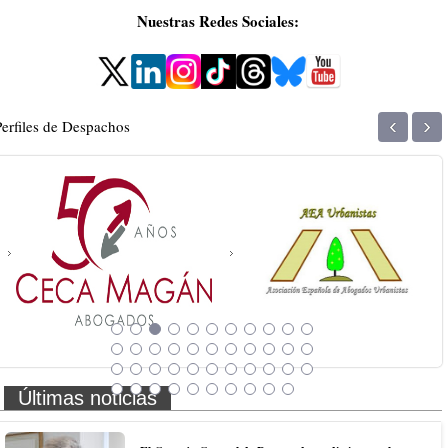
Nuestras Redes Sociales:
‹
›
Perfiles de Despachos
Últimas noticias