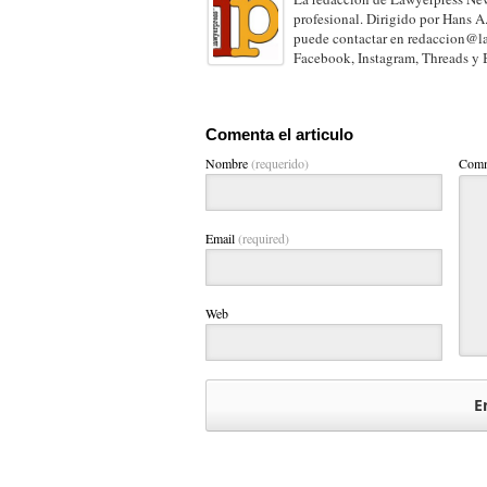
profesional. Dirigido por Hans A
puede contactar en redaccion@la
Facebook, Instagram, Threads y 
Comenta el articulo
Nombre
(requerido)
Comm
Email
(required)
Web