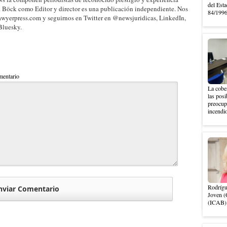
del Esta
. Böck como Editor y director es una publicación independiente. Nos
84/1996,
wyerpress.com y seguirnos en Twitter en @newsjuridicas, LinkedIn,
Bluesky.
entario
La cober
las posi
preocupa
incendio
Rodrígu
Joven (
(ICAB).