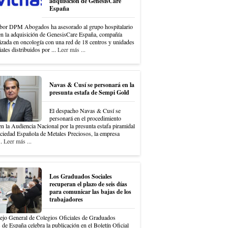
adquisición de GenesisCare
España
bor DPM Abogados ha asesorado al grupo hospitalario
en la adquisición de GenesisCare España, compañía
izada en oncología con una red de 18 centros y unidades
iales distribuidos por ...
Leer más ...
Navas & Cusí se personará en la
presunta estafa de Sempi Gold
El despacho Navas & Cusí se
personará en el procedimiento
en la Audiencia Nacional por la presunta estafa piramidal
ociedad Española de Metales Preciosos, la empresa
..
Leer más ...
Los Graduados Sociales
recuperan el plazo de seis días
para comunicar las bajas de los
trabajadores
ejo General de Colegios Oficiales de Graduados
 de España celebra la publicación en el Boletín Oficial