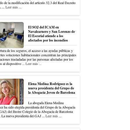
do de la modificación del artículo 32.3 del Real Decreto
 ...
Leer más ...
El SOJ del ICAM en
Navalcarnero y San Lorenzo de
El Escorial atiende a los
afectados por los incendios
tura de los seguros, el acceso a las ayudas públicas y
bles soluciones habitacionales concentran las principales
ciones trasladadas por las personas afectadas por los
s al dispositivo ...
Leer más ...
Elena Medina Rodríguez es la
nueva presidenta del Grupo de
la Abogacía Joven de Barcelona
La abogada Elena Medina
ez ha sido elegida presidenta del Grupo de la Abogacía
GAJ) del Ilustre Colegio de la Abogacía de Barcelona
 La nueva presidenta del GAJ ...
Leer más ...