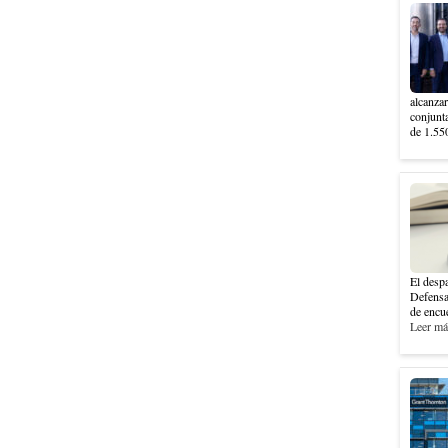
alcanzar
conjunt
de 1.550
El despa
Defensa
de encue
Leer más