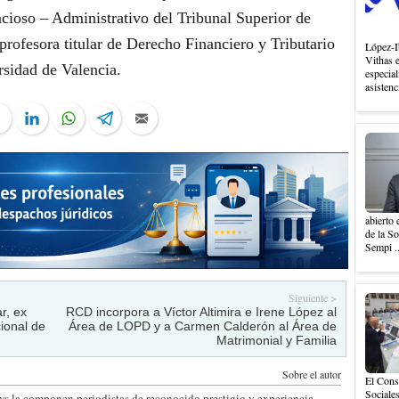
ncioso – Administrativo del Tribunal Superior de
profesora titular de Derecho Financiero y Tributario
López-I
Vithas 
rsidad de Valencia.
especial
asistenc
ter
Facebook
LinkedIn
WhatsApp
Telegram
Email
abierto 
de la S
Sempi .
Siguiente >
r, ex
RCD incorpora a Víctor Altimira e Irene López al
ional de
Área de LOPD y a Carmen Calderón al Área de
Matrimonial y Familia
Sobre el autor
El Cons
Sociales
s la componen periodistas de reconocido prestigio y experiencia