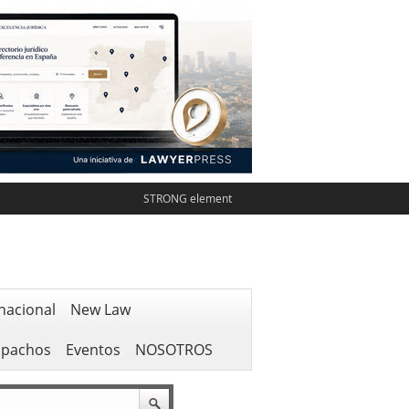
STRONG element
nacional
New Law
spachos
Eventos
NOSOTROS