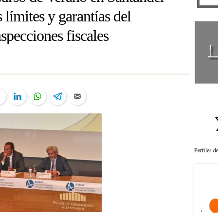
 límites y garantías del
nspecciones fiscales
ter
Facebook
LinkedIn
WhatsApp
Telegram
Email
Perfiles 