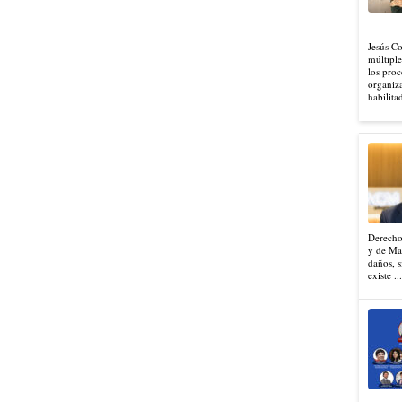
Jesús C
múltiple
los proc
organiza
habilita
Derecho
y de Mad
daños, s
existe ..