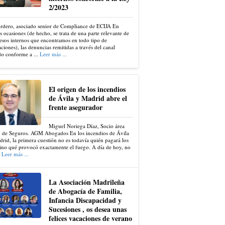
2/2023
ordero, asociado senior de Compliance de ECIJA En
s ocasiones (de hecho, se trata de una parte relevante de
esos internos que encontramos en todo tipo de
ciones), las denuncias remitidas a través del canal
do conforme a ...
Leer más ...
El origen de los incendios
de Ávila y Madrid abre el
frente asegurador
Miguel Noriega Díaz, Socio área
 de Seguros. AGM Abogados En los incendios de Ávila
rid, la primera cuestión no es todavía quién pagará los
ino qué provocó exactamente el fuego. A día de hoy, no
.
Leer más ...
La Asociación Madrileña
de Abogacía de Familia,
Infancia Discapacidad y
Sucesiones , os desea unas
felices vacaciones de verano