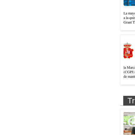
La mayo
a la qui
Grant T
la Marc
(CGPJ) 
de mante
Tr