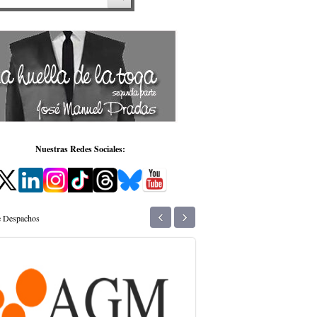
Nuestras Redes Sociales:
‹
›
de Despachos