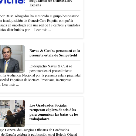
adquisición de GenesisCare
España
bor DPM Abogados ha asesorado al grupo hospitalario
en la adquisición de GenesisCare España, compañía
izada en oncología con una red de 18 centros y unidades
iales distribuidos por ...
Leer más ...
Navas & Cusí se personará en la
presunta estafa de Sempi Gold
El despacho Navas & Cusí se
personará en el procedimiento
en la Audiencia Nacional por la presunta estafa piramidal
ociedad Española de Metales Preciosos, la empresa
..
Leer más ...
Los Graduados Sociales
recuperan el plazo de seis días
para comunicar las bajas de los
trabajadores
ejo General de Colegios Oficiales de Graduados
 de España celebra la publicación en el Boletín Oficial