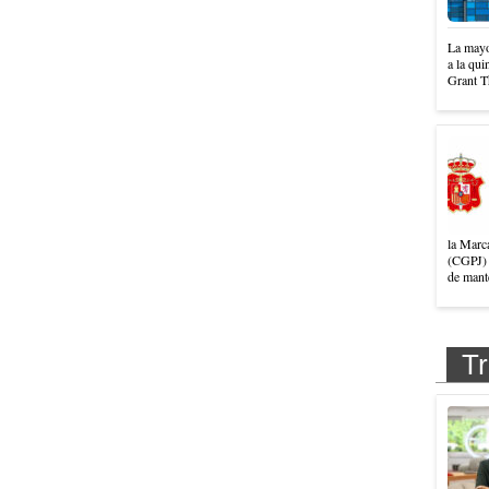
La mayo
a la qui
Grant T
la Marc
(CGPJ) 
de mante
Tr