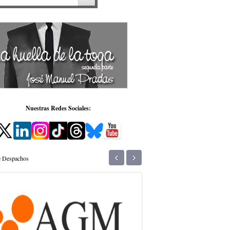
Nuestras Redes Sociales:
‹
›
de Despachos