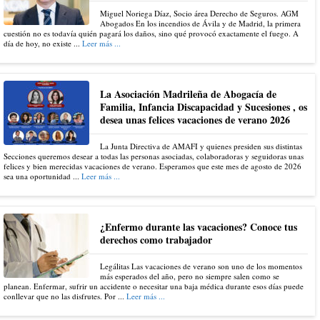
Miguel Noriega Díaz, Socio área Derecho de Seguros. AGM
Abogados En los incendios de Ávila y de Madrid, la primera
cuestión no es todavía quién pagará los daños, sino qué provocó exactamente el fuego. A
día de hoy, no existe ...
Leer más ...
La Asociación Madrileña de Abogacía de
Familia, Infancia Discapacidad y Sucesiones , os
desea unas felices vacaciones de verano 2026
La Junta Directiva de AMAFI y quienes presiden sus distintas
Secciones queremos desear a todas las personas asociadas, colaboradoras y seguidoras unas
felices y bien merecidas vacaciones de verano. Esperamos que este mes de agosto de 2026
sea una oportunidad ...
Leer más ...
¿Enfermo durante las vacaciones? Conoce tus
derechos como trabajador
Legálitas Las vacaciones de verano son uno de los momentos
más esperados del año, pero no siempre salen como se
planean. Enfermar, sufrir un accidente o necesitar una baja médica durante esos días puede
conllevar que no las disfrutes. Por ...
Leer más ...