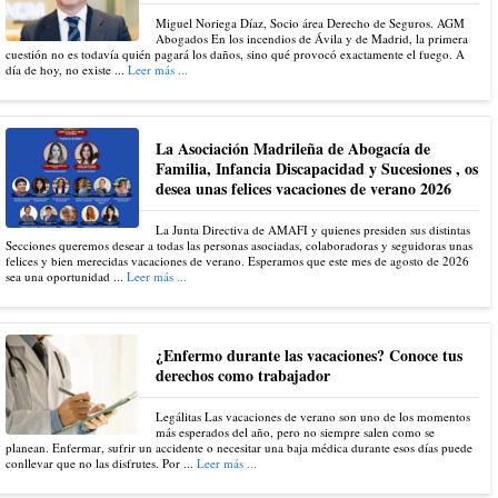
Miguel Noriega Díaz, Socio área Derecho de Seguros. AGM
Abogados En los incendios de Ávila y de Madrid, la primera
cuestión no es todavía quién pagará los daños, sino qué provocó exactamente el fuego. A
día de hoy, no existe ...
Leer más ...
La Asociación Madrileña de Abogacía de
Familia, Infancia Discapacidad y Sucesiones , os
desea unas felices vacaciones de verano 2026
La Junta Directiva de AMAFI y quienes presiden sus distintas
Secciones queremos desear a todas las personas asociadas, colaboradoras y seguidoras unas
felices y bien merecidas vacaciones de verano. Esperamos que este mes de agosto de 2026
sea una oportunidad ...
Leer más ...
¿Enfermo durante las vacaciones? Conoce tus
derechos como trabajador
Legálitas Las vacaciones de verano son uno de los momentos
más esperados del año, pero no siempre salen como se
planean. Enfermar, sufrir un accidente o necesitar una baja médica durante esos días puede
conllevar que no las disfrutes. Por ...
Leer más ...