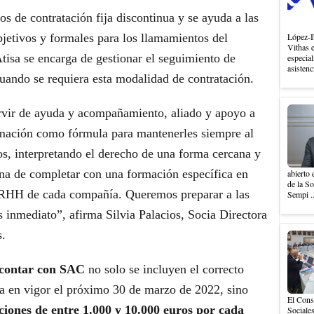
os de contratación fija discontinua y se ayuda a las
objetivos y formales para los llamamientos del
López-I
Vithas 
tisa se encarga de gestionar el seguimiento de
especial
asistenc
cuando se requiera esta modalidad de contratación.
rvir de ayuda y acompañamiento, aliado y apoyo a
rmación como fórmula para mantenerles siempre al
os, interpretando el derecho de una forma cercana y
ina de completar con una formación específica en
abierto 
de la S
 RRHH de cada compañía. Queremos preparar a las
Sempi .
 inmediato”, afirma Silvia Palacios, Socia Directora
.
e contar con SAC
no solo se incluyen el correcto
a en vigor el próximo 30 de marzo de 2022, sino
El Cons
ciones de entre 1.000 y 10.000 euros por cada
Sociales