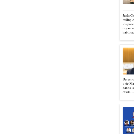
Jesús C
múltiple
los proc
organiza
habilita
Derecho
y de Mad
daños, s
existe ..