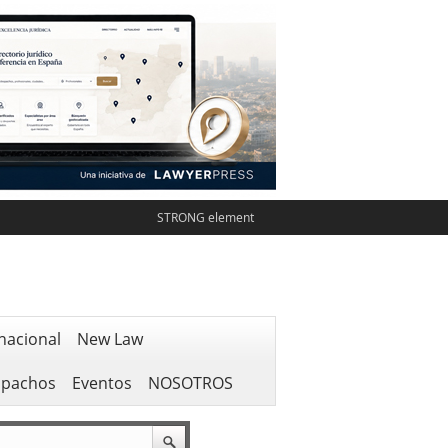
STRONG element
nacional
New Law
spachos
Eventos
NOSOTROS