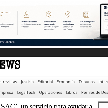
ntrevistas
Justicia
Editorial
Economía
Tribunas
Inter
empresa
LegalTech
Operaciones
Libros
Perfiles de De
‘SAC’, un servicio para ayudar a