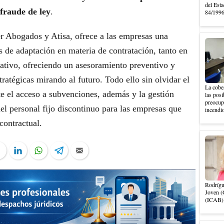
del Esta
fraude de ley
.
84/1996,
er Abogados y Atisa, ofrece a las empresas una
 de adaptación en materia de contratación, tanto en
rativo, ofreciendo un asesoramiento preventivo y
ratégicas mirando al futuro. Todo ello sin olvidar el
La cober
te el acceso a subvenciones, además y la gestión
las posi
preocupa
el personal fijo discontinuo para las empresas que
incendio
contractual.
ter
Facebook
LinkedIn
WhatsApp
Telegram
Email
Rodrígu
Joven (
(ICAB).