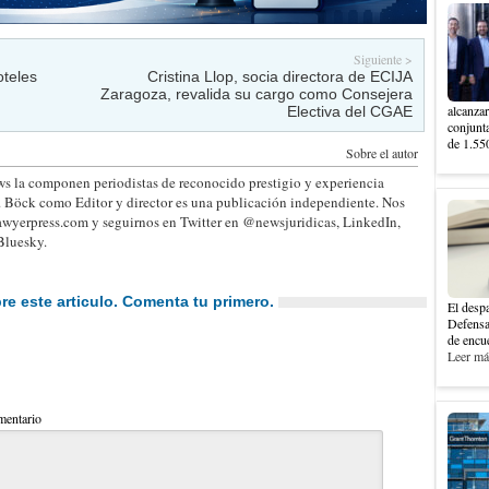
Siguiente >
oteles
Cristina Llop, socia directora de ECIJA
Zaragoza, revalida su cargo como Consejera
alcanzar
Electiva del CGAE
conjunt
de 1.550
Sobre el autor
s la componen periodistas de reconocido prestigio y experiencia
. Böck como Editor y director es una publicación independiente. Nos
wyerpress.com y seguirnos en Twitter en @newsjuridicas, LinkedIn,
Bluesky.
e este articulo. Comenta tu primero.
El despa
Defensa
de encue
Leer más
entario