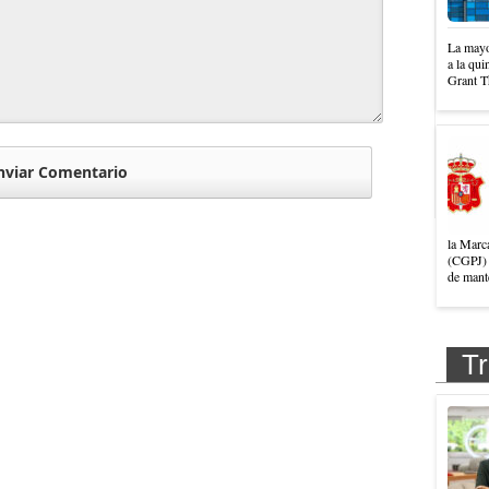
La mayo
a la qui
Grant T
la Marc
(CGPJ) 
de mante
Tr