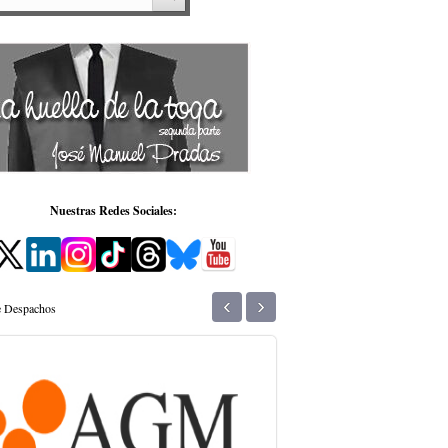
Nuestras Redes Sociales:
‹
›
de Despachos