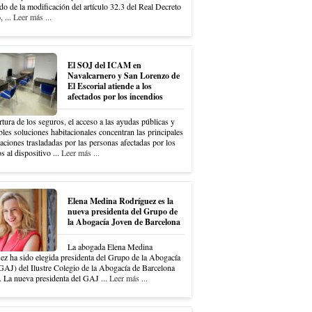
do de la modificación del artículo 32.3 del Real Decreto
 ...
Leer más ...
El SOJ del ICAM en
Navalcarnero y San Lorenzo de
El Escorial atiende a los
afectados por los incendios
tura de los seguros, el acceso a las ayudas públicas y
bles soluciones habitacionales concentran las principales
ciones trasladadas por las personas afectadas por los
s al dispositivo ...
Leer más ...
Elena Medina Rodríguez es la
nueva presidenta del Grupo de
la Abogacía Joven de Barcelona
La abogada Elena Medina
ez ha sido elegida presidenta del Grupo de la Abogacía
GAJ) del Ilustre Colegio de la Abogacía de Barcelona
 La nueva presidenta del GAJ ...
Leer más ...