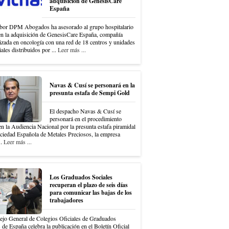
adquisición de GenesisCare
España
bor DPM Abogados ha asesorado al grupo hospitalario
en la adquisición de GenesisCare España, compañía
izada en oncología con una red de 18 centros y unidades
iales distribuidos por ...
Leer más ...
Navas & Cusí se personará en la
presunta estafa de Sempi Gold
El despacho Navas & Cusí se
personará en el procedimiento
en la Audiencia Nacional por la presunta estafa piramidal
ociedad Española de Metales Preciosos, la empresa
..
Leer más ...
Los Graduados Sociales
recuperan el plazo de seis días
para comunicar las bajas de los
trabajadores
ejo General de Colegios Oficiales de Graduados
 de España celebra la publicación en el Boletín Oficial