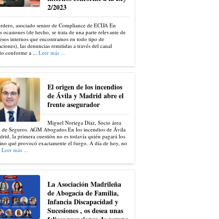
2/2023
ordero, asociado senior de Compliance de ECIJA En
s ocasiones (de hecho, se trata de una parte relevante de
esos internos que encontramos en todo tipo de
ciones), las denuncias remitidas a través del canal
do conforme a ...
Leer más ...
El origen de los incendios
de Ávila y Madrid abre el
frente asegurador
Miguel Noriega Díaz, Socio área
 de Seguros. AGM Abogados En los incendios de Ávila
rid, la primera cuestión no es todavía quién pagará los
ino qué provocó exactamente el fuego. A día de hoy, no
.
Leer más ...
La Asociación Madrileña
de Abogacía de Familia,
Infancia Discapacidad y
Sucesiones , os desea unas