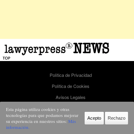
Política de Privacidad
Política de Cookies
Avisos Legales
Esta página utiliza cookies y otras
Lawyerpress - todos los derechos reservados. Nº de registro ISSN 2659-9244.
tecnologías para que podamos mejorar
info@lawyerpress.com Lawyerpress es una publicación del grupo STRONG element -
Acepto
Rechazo
consultora de Gestión de Reputación
su experiencia en nuestros sitios:
Más
Facebook
Twitter
LinkedIn
Email
WhatsApp
Telegram
información.