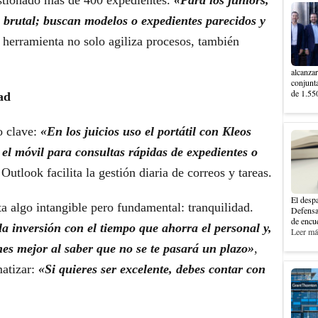
 brutal; buscan modelos o expedientes parecidos y
a herramienta no solo agiliza procesos, también
alcanzar
conjunt
de 1.550
ad
o clave:
«En los juicios uso el portátil con Kleos
 el móvil para consultas rápidas de expedientes o
Outlook facilita la gestión diaria de correos y tareas.
El despa
ta algo intangible pero fundamental: tranquilidad.
Defensa
de encue
a inversión con el tiempo que ahorra el personal y,
Leer más
es mejor al saber que no se te pasará un plazo»
,
matizar:
«Si quieres ser excelente, debes contar con