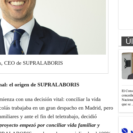
Úl
lás, CEO de SUPRALABORIS
ional: el origen de SUPRALABORIS
El Cons
concedi
za con una decisión vital: conciliar la vida
Nacional
que se .
icolás trabajaba en un gran despacho en Madrid, pero
iliares y ante el fin del teletrabajo, decidió
proyecto empezó por conciliar vida familiar y