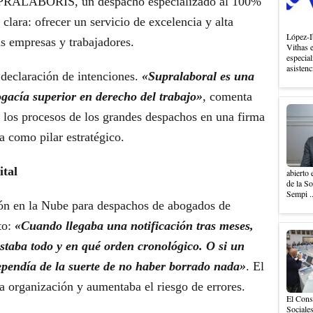
SUPRALABORIS, un despacho especializado al 100%
 clara: ofrecer un servicio de excelencia y alta
López-I
s empresas y trabajadores.
Vithas 
especial
asistenc
declaración de intenciones.
«Supralaboral es una
ogacía superior en derecho del trabajo»
, comenta
ar los procesos de los grandes despachos en una firma
a como pilar estratégico.
ital
abierto 
de la S
Sempi .
ión en la Nube para despachos de abogados de
to:
«Cuando llegaba una notificación tras meses,
 estaba todo y en qué orden cronológico. O si un
dependía de la suerte de no haber borrado nada»
. El
la organización y aumentaba el riesgo de errores.
El Cons
Sociales