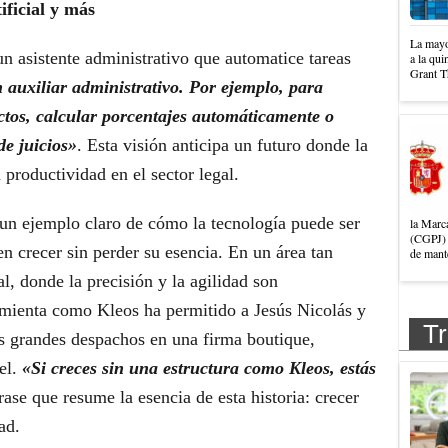
ificial y más
La mayo
n asistente administrativo que automatice tareas
a la qui
Grant T
auxiliar administrativo. Por ejemplo, para
ctos, calcular porcentajes automáticamente o
de juicios»
. Esta visión anticipa un futuro donde la
 productividad en el sector legal.
 ejemplo claro de cómo la tecnología puede ser
la Marc
(CGPJ) 
n crecer sin perder su esencia. En un área tan
de mante
l, donde la precisión y la agilidad son
amienta como Kleos ha permitido a Jesús Nicolás y
Tr
los grandes despachos en una firma boutique,
el.
«Si creces sin una estructura como Kleos, estás
rase que resume la esencia de esta historia: crecer
ad.