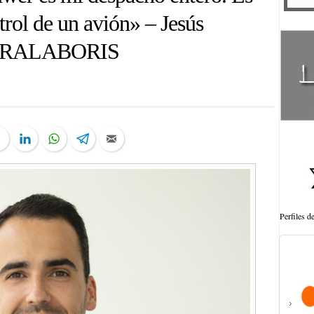
rol de un avión» – Jesús
UPRALABORIS
ter
Facebook
LinkedIn
WhatsApp
Telegram
Email
Perfiles 