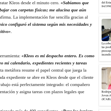
ratar Kleos desde el minuto cero.
«Sabíamos que
del Esta
84/1996,
bajar con carpetas físicas; me alucina que aún
afirma. La implementación fue sencilla gracias al
nico configuró el sistema según mis necesidades y
itivo»
.
La cober
las posi
preocupa
incendio
erramienta:
«Kleos es mi despacho entero. Es como
eo mi calendario, expedientes recientes y tareas
sta metáfora resume el papel central que juega la
expediente se abre en Kleos desde que el cliente
 trabajo está perfectamente integrado: el compañero
entación y asigna tareas con plazos legales que
Rodrígu
Joven (
(ICAB).
estionado más de 400 expedientes.
«Para los juniors,