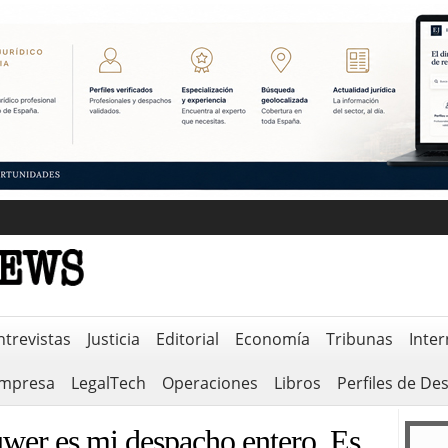
ntrevistas
Justicia
Editorial
Economía
Tribunas
Inter
empresa
LegalTech
Operaciones
Libros
Perfiles de De
wer es mi despacho entero. Es