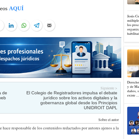
leos
AQUÍ
Jesús C
múltiple
ter
Facebook
LinkedIn
WhatsApp
Telegram
Email
los proc
organiza
habilita
Derecho
y de Mad
Siguiente >
daños, s
a de
El Colegio de Registradores impulsa el debate
existe ..
web
jurídico sobre los activos digitales y la
gobernanza global desde los Principios
UNIDROIT DAPL
Sobre el autor
e hace responsable de los contenidos redactados por autores ajenos a la