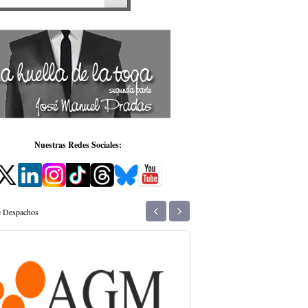
Nuestras Redes Sociales:
‹
›
de Despachos