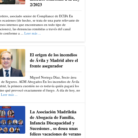
2/2023
ordero, asociado senior de Compliance de ECIJA En
s ocasiones (de hecho, se trata de una parte relevante de
esos internos que encontramos en todo tipo de
ciones), las denuncias remitidas a través del canal
do conforme a ...
Leer más ...
El origen de los incendios
de Ávila y Madrid abre el
frente asegurador
Miguel Noriega Díaz, Socio área
 de Seguros. AGM Abogados En los incendios de Ávila
rid, la primera cuestión no es todavía quién pagará los
ino qué provocó exactamente el fuego. A día de hoy, no
.
Leer más ...
La Asociación Madrileña
de Abogacía de Familia,
Infancia Discapacidad y
Sucesiones , os desea unas
felices vacaciones de verano