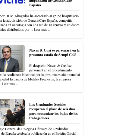
adquisición de GenesisCare
España
bor DPM Abogados ha asesorado al grupo hospitalario
en la adquisición de GenesisCare España, compañía
izada en oncología con una red de 18 centros y unidades
iales distribuidos por ...
Leer más ...
Navas & Cusí se personará en la
presunta estafa de Sempi Gold
El despacho Navas & Cusí se
personará en el procedimiento
en la Audiencia Nacional por la presunta estafa piramidal
ociedad Española de Metales Preciosos, la empresa
..
Leer más ...
Los Graduados Sociales
recuperan el plazo de seis días
para comunicar las bajas de los
trabajadores
ejo General de Colegios Oficiales de Graduados
 de España celebra la publicación en el Boletín Oficial