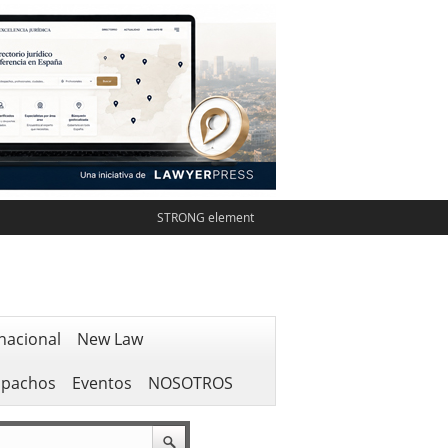
STRONG element
nacional
New Law
spachos
Eventos
NOSOTROS