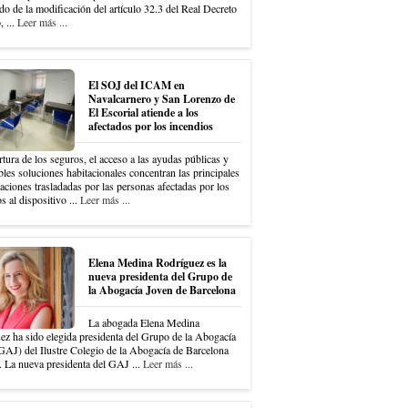
do de la modificación del artículo 32.3 del Real Decreto
 ...
Leer más ...
El SOJ del ICAM en
Navalcarnero y San Lorenzo de
El Escorial atiende a los
afectados por los incendios
tura de los seguros, el acceso a las ayudas públicas y
bles soluciones habitacionales concentran las principales
ciones trasladadas por las personas afectadas por los
s al dispositivo ...
Leer más ...
Elena Medina Rodríguez es la
nueva presidenta del Grupo de
la Abogacía Joven de Barcelona
La abogada Elena Medina
ez ha sido elegida presidenta del Grupo de la Abogacía
GAJ) del Ilustre Colegio de la Abogacía de Barcelona
 La nueva presidenta del GAJ ...
Leer más ...