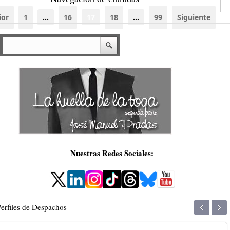
ior
1
…
16
17
18
…
99
Siguiente
Nuestras Redes Sociales:
‹
›
Perfiles de Despachos