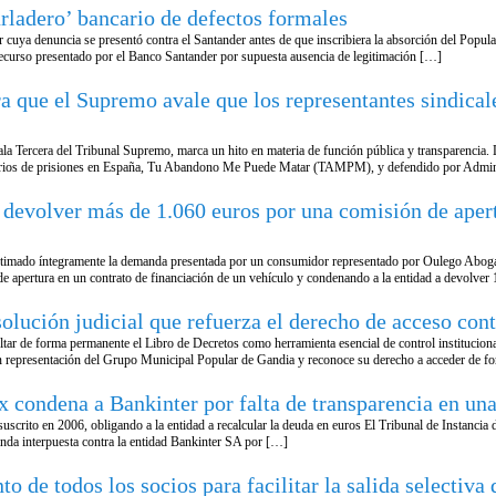
urladero’ bancario de defectos formales
 cuya denuncia se presentó contra el Santander antes de que inscribiera la absorción del Popula
 recurso presentado por el Banco Santander por supuesta ausencia de legitimación […]
que el Supremo avale que los representantes sindicale
Sala Tercera del Tribunal Supremo, marca un hito en materia de función pública y transparencia
ionarios de prisiones en España, Tu Abandono Me Puede Matar (TAMPM), y defendido por Admi
evolver más de 1.060 euros por una comisión de apertu
 estimado íntegramente la demanda presentada por un consumidor representado por Oulego Abo
e apertura en un contrato de financiación de un vehículo y condenando a la entidad a devolve
solución judicial que refuerza el derecho de acceso con
ultar de forma permanente el Libro de Decretos como herramienta esencial de control institucion
 en representación del Grupo Municipal Popular de Gandia y reconoce su derecho a acceder de 
x condena a Bankinter por falta de transparencia en una
suscrito en 2006, obligando a la entidad a recalcular la deuda en euros El Tribunal de Instancia
anda interpuesta contra la entidad Bankinter SA por […]
 de todos los socios para facilitar la salida selectiva 