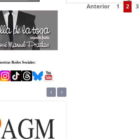
Anterior
1
2
3
estras Redes Sociales:
‹
›