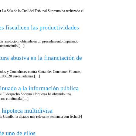
r La Sala de lo Civil del Tribunal Supremo ha rechazado el
s fiscalicen las productividades
. La resolución, obtenida en un procedimiento impulsado
nistrativando […]
ra abusiva en la financiación de
gados y Consultores contra Santander Consumer Finance,
r 1.060,20 euros, además […]
tinuado a la información pública
al El despacho Soriano i Piqueras ha obtenido una
forma continuada […]
 hipoteca multidivisa
 de Guadix ha dictado una relevante sentencia con fecha 24
de uno de ellos