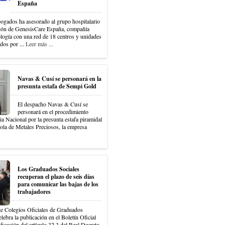
España
ados ha asesorado al grupo hospitalario
ción de GenesisCare España, compañía
ología con una red de 18 centros y unidades
idos por ...
Leer más ...
Navas & Cusí se personará en la
presunta estafa de Sempi Gold
El despacho Navas & Cusí se
personará en el procedimiento
ia Nacional por la presunta estafa piramidal
ola de Metales Preciosos, la empresa
Los Graduados Sociales
recuperan el plazo de seis días
para comunicar las bajas de los
trabajadores
e Colegios Oficiales de Graduados
lebra la publicación en el Boletín Oficial
ficación del artículo 32.3 del Real Decreto