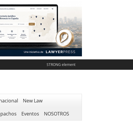
STRONG element
nacional
New Law
spachos
Eventos
NOSOTROS