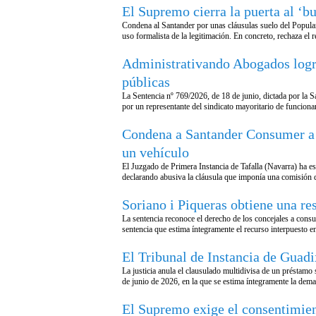
El Supremo cierra la puerta al ‘b
Condena al Santander por unas cláusulas suelo del Popular
uso formalista de la legitimación. En concreto, rechaza el
Administrativando Abogados logra 
públicas
La Sentencia nº 769/2026, de 18 de junio, dictada por la 
por un representante del sindicato mayoritario de func
Condena a Santander Consumer a d
un vehículo
El Juzgado de Primera Instancia de Tafalla (Navarra) ha
declarando abusiva la cláusula que imponía una comisión d
Soriano i Piqueras obtiene una re
La sentencia reconoce el derecho de los concejales a cons
sentencia que estima íntegramente el recurso interpuesto
El Tribunal de Instancia de Guadi
La justicia anula el clausulado multidivisa de un préstamo 
de junio de 2026, en la que se estima íntegramente la dem
El Supremo exige el consentimiento