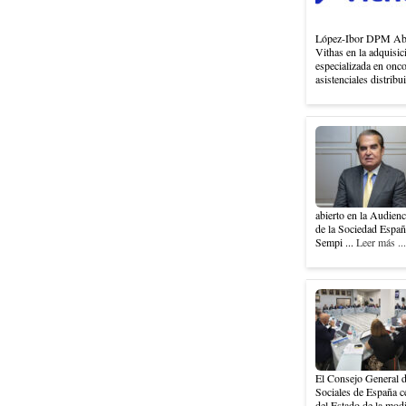
López-Ibor DPM Abog
Vithas en la adquisi
especializada en onc
asistenciales distribu
abierto en la Audienc
de la Sociedad Españ
Sempi ...
Leer más ...
El Consejo General d
Sociales de España ce
del Estado de la modi