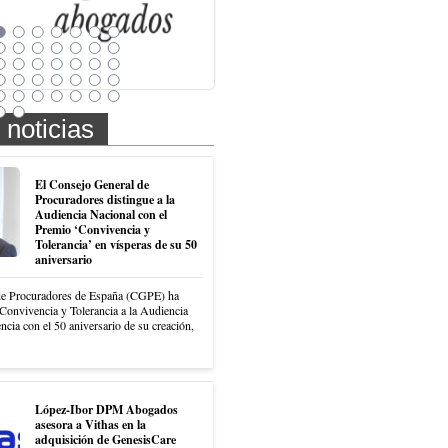
 noticias
El Consejo General de
Procuradores distingue a la
Audiencia Nacional con el
Premio ‘Convivencia y
Tolerancia’ en vísperas de su 50
aniversario
de Procuradores de España (CGPE) ha
Convivencia y Tolerancia a la Audiencia
ncia con el 50 aniversario de su creación,
López-Ibor DPM Abogados
asesora a Vithas en la
adquisición de GenesisCare