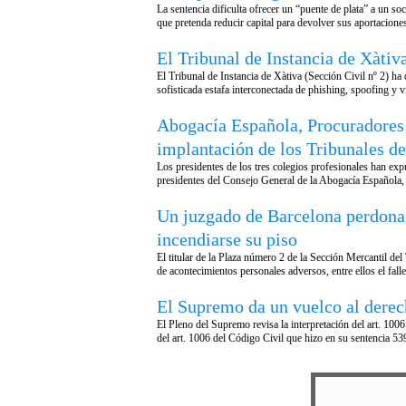
La sentencia dificulta ofrecer un “puente de plata” a un so
que pretenda reducir capital para devolver sus aportacione
El Tribunal de Instancia de Xàtiv
El Tribunal de Instancia de Xàtiva (Sección Civil nº 2) ha
sofisticada estafa interconectada de phishing, spoofing y 
Abogacía Española, Procuradores y
implantación de los Tribunales de
Los presidentes de los tres colegios profesionales han exp
presidentes del Consejo General de la Abogacía Española,
Un juzgado de Barcelona perdona 
incendiarse su piso
El titular de la Plaza número 2 de la Sección Mercantil d
de acontecimientos personales adversos, entre ellos el fal
El Supremo da un vuelco al derech
El Pleno del Supremo revisa la interpretación del art. 100
del art. 1006 del Código Civil que hizo en su sentencia 539