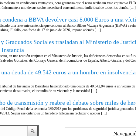
cio molesto en condiciones ventajosas, pero garantiza que el resto reciba un trato equitativo El
s únicamente a uno de sus socios necesita el consentimiento individual de todos los demás, […]
a condena a BBVA devolver casi 8.000 Euros a una víct
 dictado una relevante sentencia que condena al Banco Bilbao Vizcaya Argentaria (BBVA) a reint
vishing. El fallo, con fecha de 17 de junio de 2026, impone además […]
 Graduados Sociales trasladan al Ministerio de Justici
 Instancia
uesto, en una reunión conjunta en el Ministerio de Justicia, las deficiencias detectadas en su 
 Salvador González, del Consejo General de Procuradores de España, Alberto García, y del Co
una deuda de 49.542 euros a un hombre en insolvencia 
el Tribunal de Instancia de Barcelona ha perdonado una deuda de 49.542,94 euros a un vecino de
lecimiento de su madre, el incendio de su vivienda y la necesidad […]
o de transmisión y reabre el debate sobre miles de her
6 del Código Penal de la sentencia 539/2013 por los problemas de seguridad jurídica generados 
/2013. Según ese criterio si un heredero fallecía sin rechazar o aceptar […]
Navegació