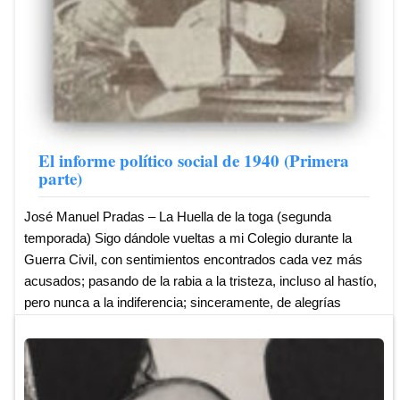
El informe político social de 1940 (Primera
parte)
José Manuel Pradas – La Huella de la toga (segunda
temporada) Sigo dándole vueltas a mi Colegio durante la
Guerra Civil, con sentimientos encontrados cada vez más
acusados; pasando de la rabia a la tristeza, incluso al hastío,
pero nunca a la indiferencia; sinceramente, de alegrías
ninguna. Tenemos que partir del hecho de que no se ha
escrito -al menos que yo sepa- una historia del Colegio
basada en los hechos acaecidos en la década de los treinta.
Existe algún libro que trata el tema, pero yo diría que, de