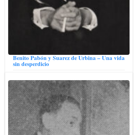
Benito Pabón y Suarez de Urbina – Una vida
sin desperdicio
José Manuel Pradas – La Huella de la toga (segunda
temporada) Hay ocasiones en que cuesta empezar a escribir,
hasta que, casi sin querer, coges un hilo y de ahí arranca todo
a buena velocidad hasta el final del artículo. No es este el
caso; hay tanta cosa sobre la que escribir, que no tiene mérito
meterse enseguida en harina y sacar partido al tema. El
abogado Benito Pabón Galindo y Teresa Suárez de Urbina -
progenitores de nuestro protagonista- formaron un matrimonio
de la alta burguesía sevillana, enraizada entre el integrismo