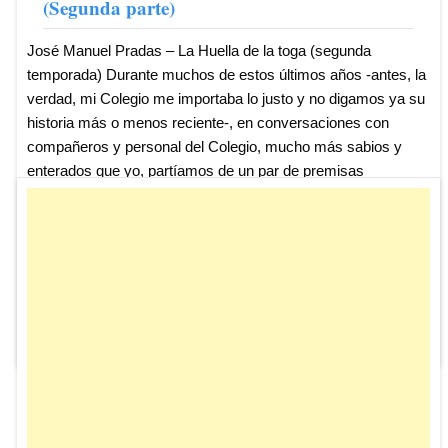
(Segunda parte)
José Manuel Pradas – La Huella de la toga (segunda
temporada) Durante muchos de estos últimos años -antes, la
verdad, mi Colegio me importaba lo justo y no digamos ya su
historia más o menos reciente-, en conversaciones con
compañeros y personal del Colegio, mucho más sabios y
enterados que yo, partíamos de un par de premisas
absolutamente erróneas. Tampoco es que lo que voy a
explicar tenga una mayor trascendencia, y mucho menos
hoy, noventa años después de los hechos que voy a contar;
pero, si uno quiere ser riguroso -y yo considero que si algo
hay que procurar en el mundo ...
Leer más ...