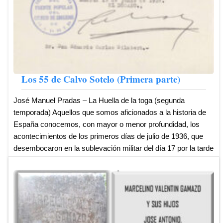
Los 55 de Calvo Sotelo (Primera parte)
José Manuel Pradas – La Huella de la toga (segunda
temporada) Aquellos que somos aficionados a la historia de
España conocemos, con mayor o menor profundidad, los
acontecimientos de los primeros días de julio de 1936, que
desembocaron en la sublevación militar del día 17 por la tarde
en Melilla. Desde mediados de abril de ese año cualquier
entierro de un asesinado -fuese del signo que fuese- se
convertía en una especie de galería de tiro donde, desde
edificios en obras, se disparaba casi con total impunidad a los
portadores del féretro y a sus acompañantes. Pero tampoco
es el momento de extenderse ...
Leer más ...