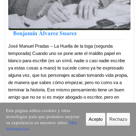
Benjamín Álvarez Suarez
José Manuel Pradas – La Huella de la toga (segunda
temporada) Cuando uno se pone ante el maldito papel en
blanco para escribir (es un símil, nadie o casi nadie escribe
ya estas cosas a mano) te sucede como ya he expresado
alguna vez, que tus personajes acaban tomando vida propia,
de manera que sabes cómo empezar, pero no como va a
terminar la historia. Ese mismo pensamiento tiene un buen
amigo que no se si es mejor abogado o escritor, pero en
ambos casos excelente y que le cupo el honor de ser Decano
Esta página utiliza cookies y otras
de Barcelona. Y a veces, como diría un ...
Leer más ...
tecnologías para que podamos mejorar
Acepto
Rechazo
su experiencia en nuestros sitios:
Más
Facebook
Twitter
LinkedIn
Email
WhatsApp
Telegram
información.