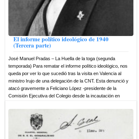
El informe político ideológico de 1940
(Tercera parte)
José Manuel Pradas – La Huella de la toga (segunda
temporada) Para rematar el informe político ideológico, nos
queda por ver lo que sucedió tras la visita en Valencia al
ministro Irujo de una delegación de la CNT. Esta denunció y
atacó gravemente a Feliciano López -presidente de la
Comisión Ejecutiva del Colegio desde la incautación en
1936-, por las razones que ya hemos expuesto en la entrega
anterior, arrancando al responsable político la determinación
de que se daría solución al problema. Y es así como
llegamos al Decreto de 21 de octubre de 1937, publicado en
la Gaceta del día siguiente. En ...
Leer más ...