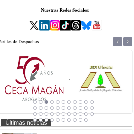
Nuestras Redes Sociales:
‹
›
Perfiles de Despachos
Últimas noticias