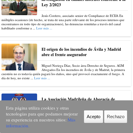
Ley 2/2023
Jesús Cordero, asociado senior de Compliance de ECIJA En
múltiples ocasiones (de hecho, se trata de una parte relevante de los procesos internos que
encontramos en todo tipo de organizaciones), las denuncias remitidas a través del canal
habilitado conforme a ...
Leer más ...
El origen de los incendios de Ávila y Madrid
abre el frente asegurador
Miguel Noriega Díaz, Socio área Derecho de Seguros. AGM
Abogados En los incendios de Ávila y de Madrid, la primera
cuestión no es todavía quién pagará los daños, sino qué provocó exactamente el fuego. A
día de hoy, no existe ...
Leer más ...
La Asociación Madrileña de Abogacía de
Familia, Infancia Discapacidad y Sucesiones , os
Esta página utiliza cookies y otras
desea unas felices vacaciones de verano 2026
tecnologías para que podamos mejorar
Acepto
Rechazo
su experiencia en nuestros sitios:
Más
La Junta Directiva de AMAFI y quienes presiden sus distintas
Facebook
Twitter
LinkedIn
Email
WhatsApp
Telegram
Secciones queremos desear a todas las personas asociadas, colaboradoras y seguidoras unas
información.
felices y bien merecidas vacaciones de verano. Esperamos que este mes de agosto de 2026