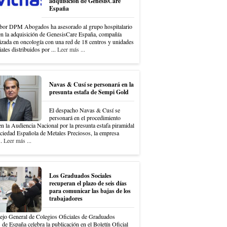
adquisición de GenesisCare
España
bor DPM Abogados ha asesorado al grupo hospitalario
en la adquisición de GenesisCare España, compañía
izada en oncología con una red de 18 centros y unidades
iales distribuidos por ...
Leer más ...
Navas & Cusí se personará en la
presunta estafa de Sempi Gold
El despacho Navas & Cusí se
personará en el procedimiento
en la Audiencia Nacional por la presunta estafa piramidal
ociedad Española de Metales Preciosos, la empresa
..
Leer más ...
Los Graduados Sociales
recuperan el plazo de seis días
para comunicar las bajas de los
trabajadores
ejo General de Colegios Oficiales de Graduados
 de España celebra la publicación en el Boletín Oficial