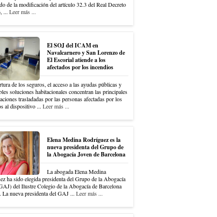
do de la modificación del artículo 32.3 del Real Decreto
 ...
Leer más ...
El SOJ del ICAM en
Navalcarnero y San Lorenzo de
El Escorial atiende a los
afectados por los incendios
tura de los seguros, el acceso a las ayudas públicas y
bles soluciones habitacionales concentran las principales
ciones trasladadas por las personas afectadas por los
s al dispositivo ...
Leer más ...
Elena Medina Rodríguez es la
nueva presidenta del Grupo de
la Abogacía Joven de Barcelona
La abogada Elena Medina
ez ha sido elegida presidenta del Grupo de la Abogacía
GAJ) del Ilustre Colegio de la Abogacía de Barcelona
 La nueva presidenta del GAJ ...
Leer más ...