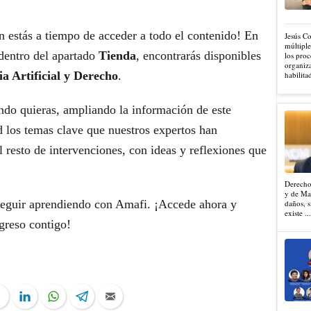
ún estás a tiempo de acceder a todo el contenido! En
Jesús C
múltiple
 dentro del apartado
Tienda
, encontrarás disponibles
los proc
organiza
ia Artificial y Derecho
.
habilita
ndo quieras, ampliando la información de este
d los temas clave que nuestros expertos han
 resto de intervenciones, con ideas y reflexiones que
Derecho
y de Mad
seguir aprendiendo con Amafi. ¡Accede ahora y
daños, s
existe ..
greso contigo!
ter
Facebook
LinkedIn
WhatsApp
Telegram
Email