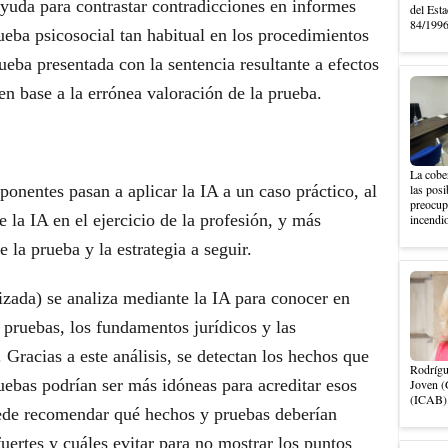
ayuda para contrastar contradicciones en informes
del Esta
84/1996,
ueba psicosocial tan habitual en los procedimientos
ueba presentada con la sentencia resultante a efectos
en base a la errónea valoración de la prueba.
La cober
 ponentes pasan a aplicar la IA a un caso práctico, al
las posi
preocupa
de la IA en el ejercicio de la profesión, y más
incendio
 la prueba y la estrategia a seguir.
ada) se analiza mediante la IA para conocer en
 pruebas, los fundamentos jurídicos y las
 Gracias a este análisis, se detectan los hechos que
Rodrígu
uebas podrían ser más idóneas para acreditar esos
Joven (
(ICAB).
uede recomendar qué hechos y pruebas deberían
uertes y cuáles evitar para no mostrar los puntos