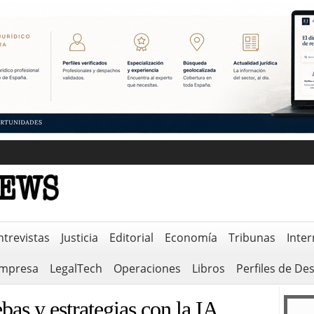
ntrevistas
Justicia
Editorial
Economía
Tribunas
Inter
empresa
LegalTech
Operaciones
Libros
Perfiles de De
bas y estrategias con la IA