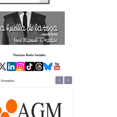
Nuestras Redes Sociales:
‹
›
de Despachos