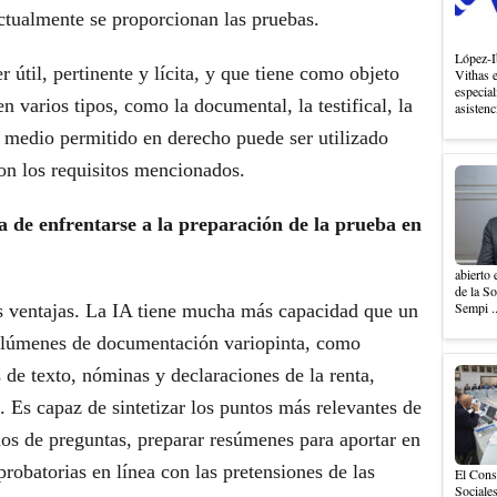
ctualmente se proporcionan las pruebas.
López-I
 útil, pertinente y lícita, y que tiene como objeto
Vithas 
especial
n varios tipos, como la documental, la testifical, la
asistenc
o medio permitido en derecho puede ser utilizado
n los requisitos mencionados.
a de enfrentarse a la preparación de la prueba en
abierto 
de la S
Sempi .
 ventajas. La IA tiene mucha más capacidad que un
olúmenes de documentación variopinta, como
de texto, nóminas y declaraciones de la renta,
. Es capaz de sintetizar los puntos más relevantes de
dos de preguntas, preparar resúmenes para aportar en
probatorias en línea con las pretensiones de las
El Cons
Sociales