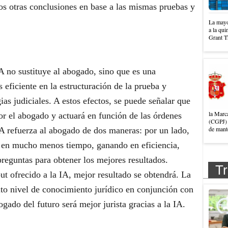
nos otras conclusiones en base a las mismas pruebas y
La mayo
a la qui
Grant T
A no sustituye al abogado, sino que es una
eficiente en la estructuración de la prueba y
gias judiciales. A estos efectos, se puede señalar que
la Marc
or el abogado y actuará en función de las órdenes
(CGPJ) 
de mante
IA refuerza al abogado de dos maneras: por un lado,
ón en mucho menos tiempo, ganando en eficiencia,
preguntas para obtener los mejores resultados.
Tr
ut ofrecido a la IA, mejor resultado se obtendrá. La
lto nivel de conocimiento jurídico en conjunción con
ogado del futuro será mejor jurista gracias a la IA.