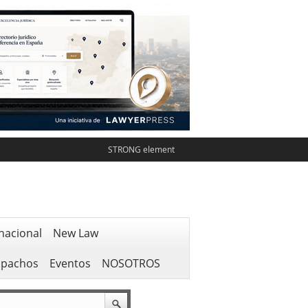
STRONG element
nacional
New Law
spachos
Eventos
NOSOTROS