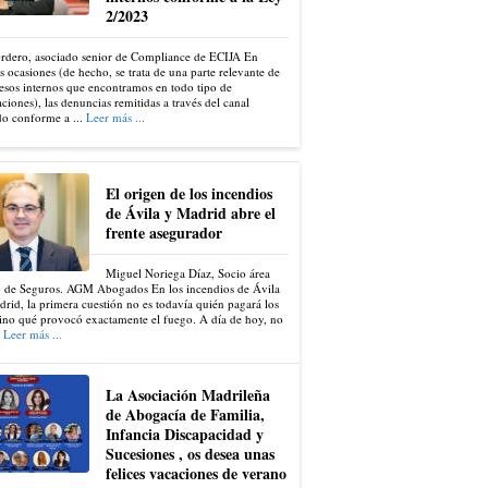
2/2023
ordero, asociado senior de Compliance de ECIJA En
s ocasiones (de hecho, se trata de una parte relevante de
esos internos que encontramos en todo tipo de
ciones), las denuncias remitidas a través del canal
do conforme a ...
Leer más ...
El origen de los incendios
de Ávila y Madrid abre el
frente asegurador
Miguel Noriega Díaz, Socio área
 de Seguros. AGM Abogados En los incendios de Ávila
rid, la primera cuestión no es todavía quién pagará los
ino qué provocó exactamente el fuego. A día de hoy, no
.
Leer más ...
La Asociación Madrileña
de Abogacía de Familia,
Infancia Discapacidad y
Sucesiones , os desea unas
felices vacaciones de verano