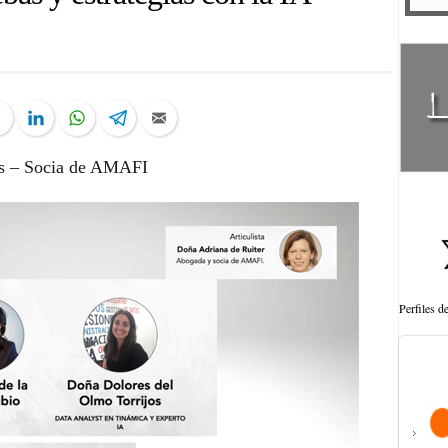
ter
Facebook
LinkedIn
WhatsApp
Telegram
Email
s – Socia de AMAFI
Perfiles 