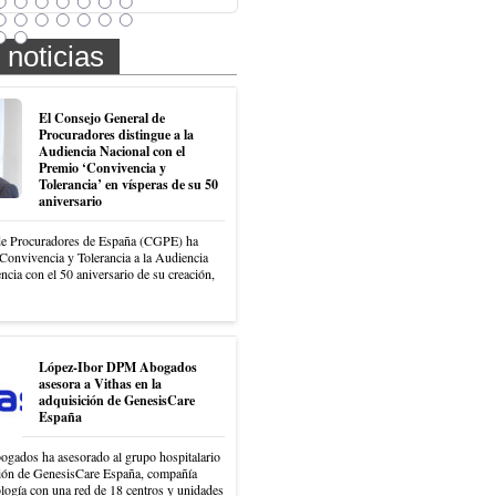
 noticias
El Consejo General de
Procuradores distingue a la
Audiencia Nacional con el
Premio ‘Convivencia y
Tolerancia’ en vísperas de su 50
aniversario
de Procuradores de España (CGPE) ha
Convivencia y Tolerancia a la Audiencia
ncia con el 50 aniversario de su creación,
López-Ibor DPM Abogados
asesora a Vithas en la
adquisición de GenesisCare
España
ados ha asesorado al grupo hospitalario
ción de GenesisCare España, compañía
ología con una red de 18 centros y unidades