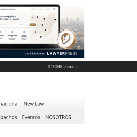
STRONG element
nacional
New Law
spachos
Eventos
NOSOTROS