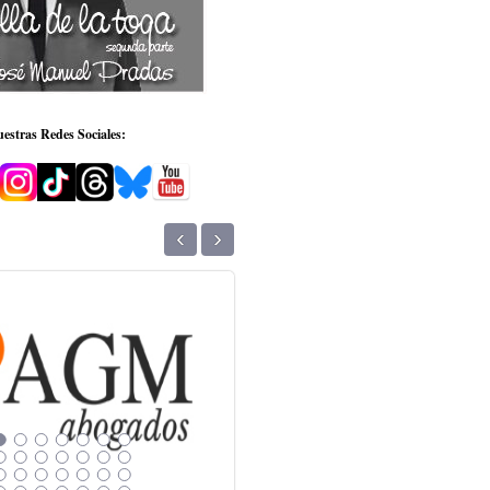
estras Redes Sociales:
‹
›