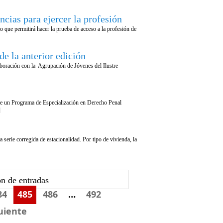
cias para ejercer la profesión
 que permitirá hacer la prueba de acceso a la profesión de
e la anterior edición
oración con la Agrupación de Jóvenes del Ilustre
bre un Programa de Especialización en Derecho Penal
]
serie corregida de estacionalidad. Por tipo de vivienda, la
n de entradas
84
485
486
…
492
uiente