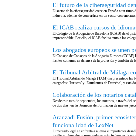
El futuro de la ciberseguridad de
El sector de la ciberseguridad crece en España a un ritmo
industria, además de convertirse en un sector con enormes
El ICAB realiza cursos de idiomas
El Colegio de la Abogacía de Barcelona (ICAB) da el pisto
imprescindible. Por ello, el ICAB facilita tanto a los co
Los abogados europeos se unen par
El Consejo de Consejos de la Abogacía Europea (CCBE) ha 
frentes comunes en defensa de la profesión y también de l
El Tribunal Arbitral de Málaga c
El Tribunal Arbitral de Málaga (TAM) ha presentado las b
categorías: ‘Juristas’ y ‘Estudiantes de Derecho’, y está 
Colaboración de los notarios catal
Desde este mes de septiembre, los notarios, a través del ac
de dos días, en las Jornadas de Formación de nuevos juec
Aranzadi Fusión, primer ecosistem
funcionalidad de LexNet
El mercado legal se enfrenta a nuevos e importantes desafí
jurídicos, abogados y procuradores principalmente, la obli