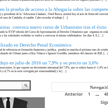
 la prueba de acceso a la Abogacía sobre las competen
 presidente de la ‘Advocacia Catalana’, Oriol Rusca, asistirá hoy al acto de firma del convenio
el caso de Cataluña, el catalán. Cabe recordar el trabajo […]
stas convoca nuevo curso de Urbanismo tras el éxito d
ido la XVIIª edición del Curso de Aproximación al Derecho Urbanístico que organiza en colab
y las solicitudes recibidas se vuelve a convocar el mismo celebrándose los días 4, 8, […]
alizado en Derecho Penal Económico
obal de referencia en formación financiera y jurídica, pondrá en marcha el próximo mes de octu
Eduardo de Urbano junto a Eloy Velasco e Ignacio Gordillo, miembros del claustro de IEB, […
dujo en julio de 2016 un 7,9% y su precio un 3,6%
nsacciones, lo que supone un decremento interanual del 7,9%, que se reduce hasta el -1,4% en la 
% (-4,7% en la serie corregida por estacionalidad) y la […]
Navegació
Anterior
1
…
4
Sig