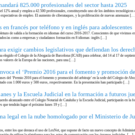
mandará 825.000 profesionales del sector hasta 2025
 del 12% anual y emplea a 42.500 profesionales, constituyendo uno de los ámbitos tecnológicos 
 expectativas de empleo. El aumento de ciberataques, y la proliferación de nuevas amenazas […
 en francés por teléfono y en inglés para adolescentes
letazo de salida a la formación en idiomas del curso 2016-2017. Conscientes de que vivimos en
legiados/as como a empresas y ciudadanos formación en 8 idiomas: inglés […]
a exigir cambios legislativos que defiendan los derech
elegido el Colegio de la Abogacía de Barcelona (ICAB) para celebrar, del 14 al 17 de septiemb
os valores de la Europa de las naciones, para una […]
onvoca el ‘Premio 2016 para el fomento y promoción del
ases del ‘Premio 2016 para el fomento y promoción del arbitraje’ en la sede del Colegio de A
dotado con 1.000 euros y 500 euros, respectivamente. En la presentación han participado […]
anes y la Escuela Judicial en la formación a futuros ju
uerdo alcanzado entre el Colegio Notarial de Cataluña y la Escuela Judicial, participarán en la f
es que tendrán lugar el próximo lunes 19 y […]
a legal en la nube homologado por el Ministerio de Ju
os, entre los que destaca el uso de LexNet, que supone de facto un nuevo concepto de Administr
gación de utilizar la plataforma para los actos de comunicación con los órganos judiciales. […]