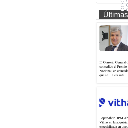
Últimas
El Consejo General 
concedido el Premio 
Nacional, en coincide
que se ...
Leer más ...
López-Ibor DPM Abog
Vithas en la adquisi
especializada en onc