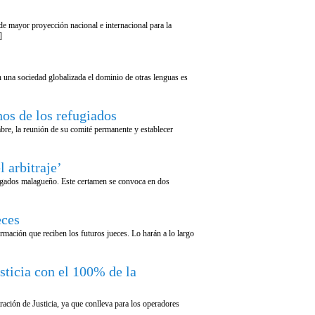
de mayor proyección nacional e internacional para la
]
 una sociedad globalizada el dominio de otras lenguas es
os de los refugiados
re, la reunión de su comité permanente y establecer
 arbitraje’
bogados malagueño. Este certamen se convoca en dos
eces
ormación que reciben los futuros jueces. Lo harán a lo largo
sticia con el 100% de la
ación de Justicia, ya que conlleva para los operadores