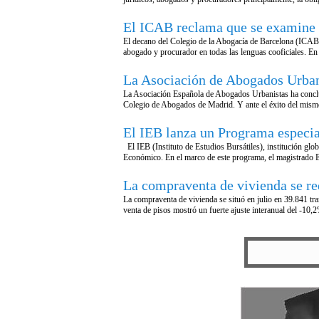
El ICAB reclama que se examine en
El decano del Colegio de la Abogacía de Barcelona (ICAB) y
abogado y procurador en todas las lenguas cooficiales. En 
La Asociación de Abogados Urbani
La Asociación Española de Abogados Urbanistas ha conclu
Colegio de Abogados de Madrid. Y ante el éxito del mismo 
El IEB lanza un Programa especi
El IEB (Instituto de Estudios Bursátiles), institución gl
Económico. En el marco de este programa, el magistrado 
La compraventa de vivienda se re
La compraventa de vivienda se situó en julio en 39.841 tra
venta de pisos mostró un fuerte ajuste interanual del -10,2